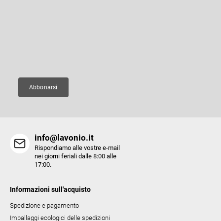
Iscriviti alla newsletter
d
i
Inserite il vostro indirizzo e-mail e vi invieremo informazioni sui nuovi
p
prodotti del nostro e-shop.
a
g
E-mail
i
n
a
Abbonarsi
info@lavonio.it
Rispondiamo alle vostre e-mail
nei giorni feriali dalle 8:00 alle
17:00.
Informazioni sull'acquisto
Spedizione e pagamento
Imballaggi ecologici delle spedizioni