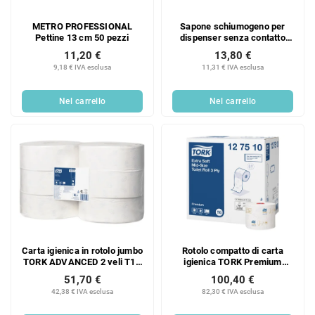
e
e
i
METRO PROFESSIONAL
Sapone schiumogeno per
i
p
Pettine 13 cm 50 pezzi
dispenser senza contatto
p
r
CELTEX 700ml - 1 pz
11,20 €
13,80 €
r
o
9,18 € IVA esclusa
11,31 € IVA esclusa
o
d
d
o
Nel carrello
Nel carrello
o
t
t
t
t
i
i
Carta igienica in rotolo jumbo
Rotolo compatto di carta
TORK ADVANCED 2 veli T1 -
igienica TORK Premium
6 pezzi.
Extra Soft a 3 veli, bianco T6
51,70 €
100,40 €
- 27 pezzi
42,38 € IVA esclusa
82,30 € IVA esclusa