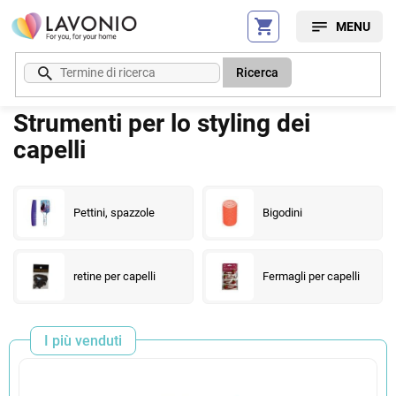
Vai
al
contenuto
Ricerca
Strumenti per lo styling dei
capelli
Pettini, spazzole
Bigodini
retine per capelli
Fermagli per capelli
I più venduti