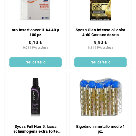
aro Insert cover U A4 40 µ
Syoss Oleo Intense oil color
100 pz
4-60 Castano dorato
0,10 €
9,90 €
0,08 € IVA esclusa
8,11 € IVA esclusa
Nel carrello
Nel carrello
Syoss Full Hair 5, lacca
Bigodino in metallo medio 1
schiumogena extra forte
pz.