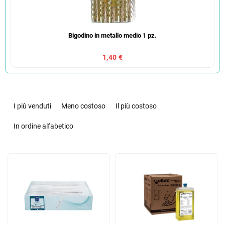
Bigodino in metallo medio 1 pz.
1,40 €
O
r
I più venduti
Meno costoso
Il più costoso
d
i
In ordine alfabetico
n
a
E
m
l
e
e
n
n
t
c
o
o
d
d