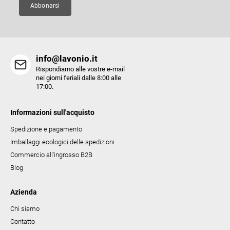
e
a
Abbonarsi
l
l
'
e
info@lavonio.it
l
Rispondiamo alle vostre e-mail
e
nei giorni feriali dalle 8:00 alle
17:00.
n
c
Informazioni sull'acquisto
o
Spedizione e pagamento
Imballaggi ecologici delle spedizioni
Commercio all'ingrosso B2B
Blog
Azienda
Chi siamo
Contatto