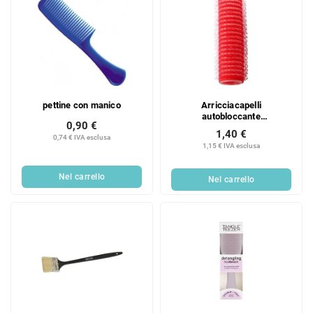
pettine con manico
Arricciacapelli
autobloccante
0,90 €
dia.15mm15/8A
1,40 €
0,74 € IVA esclusa
1,15 € IVA esclusa
Nel carrello
Nel carrello