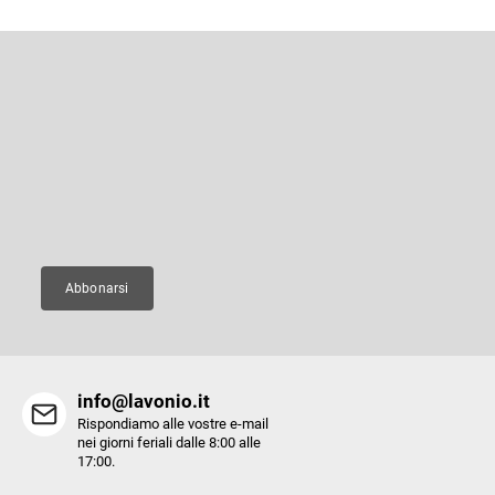
P
i
è
Iscriviti alla newsletter
d
i
Inserite il vostro indirizzo e-mail e vi invieremo informazioni sui nuovi
p
prodotti del nostro e-shop.
a
g
E-mail
i
n
a
Abbonarsi
info@lavonio.it
Rispondiamo alle vostre e-mail
nei giorni feriali dalle 8:00 alle
17:00.