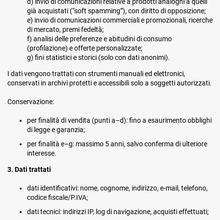
d) invio di comunicazioni relative a prodotti analoghi a quelli
già acquistati (“soft spamming”), con diritto di opposizione;
e) invio di comunicazioni commerciali e promozionali, ricerche
di mercato, premi fedeltà;
f) analisi delle preferenze e abitudini di consumo
(profilazione) e offerte personalizzate;
g) fini statistici e storici (solo con dati anonimi).
I dati vengono trattati con strumenti manuali ed elettronici,
conservati in archivi protetti e accessibili solo a soggetti autorizzati.
Conservazione:
per finalità di vendita (punti a–d): fino a esaurimento obblighi
di legge e garanzia;
per finalità e–g: massimo 5 anni, salvo conferma di ulteriore
interesse.
3.
Dati trattati
dati identificativi: nome, cognome, indirizzo, e-mail, telefono,
codice fiscale/P.IVA;
dati tecnici: indirizzi IP, log di navigazione, acquisti effettuati;