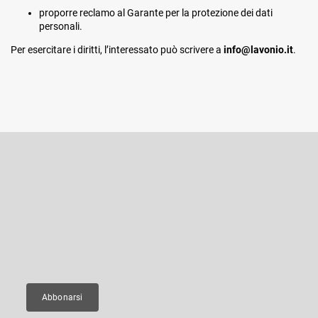
proporre reclamo al Garante per la protezione dei dati
personali.
Per esercitare i diritti, l’interessato può scrivere a
info@lavonio.it
.
P
i
è
Iscriviti alla newsletter
d
i
Inserite il vostro indirizzo e-mail e vi invieremo informazioni sui nuovi
p
prodotti del nostro e-shop.
a
g
E-mail
i
n
a
Abbonarsi