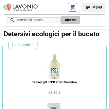
Vai
al
contenuto
Ricerca
Detersivi ecologici per il bucato
I più venduti
Ecover gel 30PD ZERO Sensibile
23,50 €