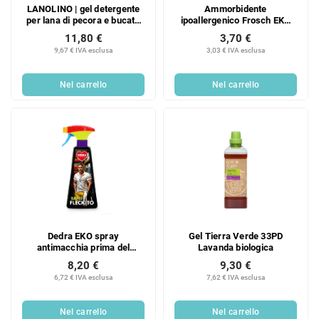
LANOLINO | gel detergente
Ammorbidente
per lana di pecora e bucato
ipoallergenico Frosch EKO
delicato | con lanolina e
con fiori di cotone 750 ml
11,80 €
3,70 €
formula ECO | LANA E
9,67 € IVA esclusa
3,03 € IVA esclusa
MERINO | 20 lavaggi
Nel carrello
Nel carrello
Dedra EKO spray
Gel Tierra Verde 33PD
antimacchia prima del
Lavanda biologica
lavaggio 3 minuti Ecorapid
8,20 €
9,30 €
fleckito 500 ml
6,72 € IVA esclusa
7,62 € IVA esclusa
Nel carrello
Nel carrello