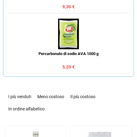
9,30 €
Percarbonato di sodio AVA 1000 g
5,20 €
O
r
I più venduti
Meno costoso
Il più costoso
d
i
In ordine alfabetico
n
a
E
m
l
e