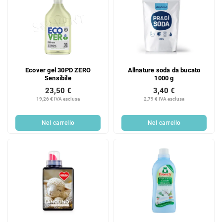
e
n
n
t
c
o
o
d
d
e
e
i
Ecover gel 30PD ZERO
Allnature soda da bucato
i
p
Sensibile
1000 g
p
r
23,50 €
3,40 €
r
o
19,26 € IVA esclusa
2,79 € IVA esclusa
o
d
d
o
Nel carrello
Nel carrello
o
t
t
t
t
i
i