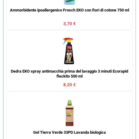
Ammorbidente ipoallergenico Frosch EKO con fiori di cotone 750 ml
3,70 €
Dedra EKO spray antimacchia prima del lavaggio 3 minuti Ecorapid
fleckito 500 ml
8,20 €
Gel Tierra Verde 33PD Lavanda biologica