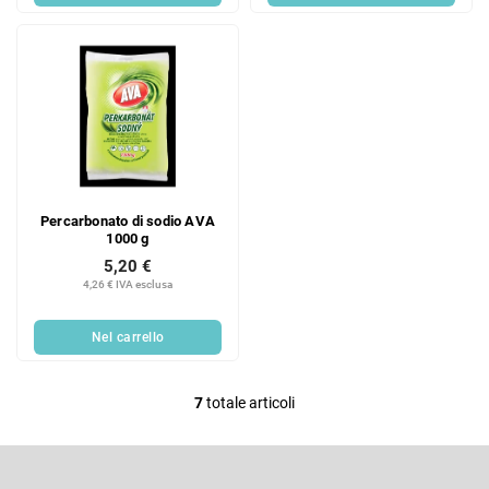
Percarbonato di sodio AVA
1000 g
5,20 €
4,26 € IVA esclusa
Nel carrello
7
totale articoli
C
o
P
n
i