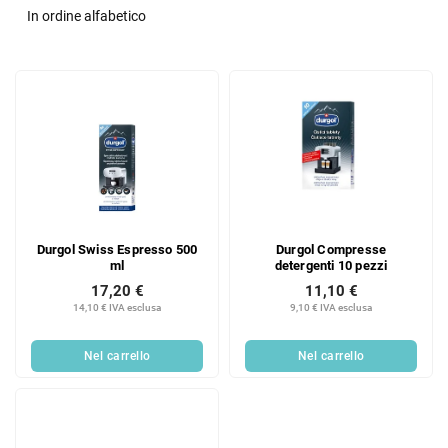
i
In ordine alfabetico
n
a
E
m
l
e
e
n
n
t
c
o
o
d
d
e
e
i
Durgol Swiss Espresso 500
Durgol Compresse
i
p
ml
detergenti 10 pezzi
p
r
17,20 €
11,10 €
r
o
14,10 € IVA esclusa
9,10 € IVA esclusa
o
d
d
o
Nel carrello
Nel carrello
o
t
t
t
t
i
i