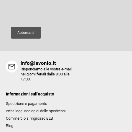
l
a
l
g
E-mail
i
i
d
n
e
a
Abbonarsi
l
l
'
e
info@lavonio.it
l
Rispondiamo alle vostre e-mail
e
nei giorni feriali dalle 8:00 alle
17:00.
n
c
Informazioni sull'acquisto
o
Spedizione e pagamento
Imballaggi ecologici delle spedizioni
Commercio all'ingrosso B2B
Blog