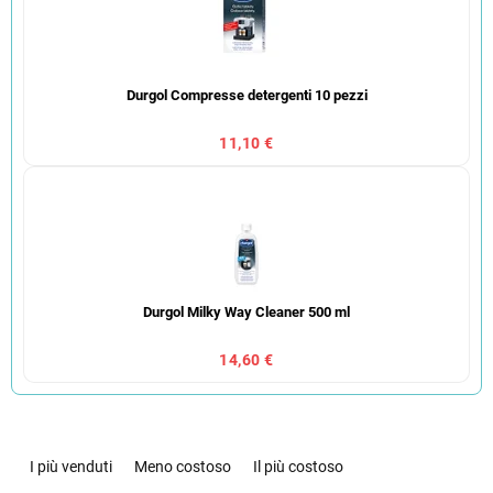
Durgol Compresse detergenti 10 pezzi
11,10 €
Durgol Milky Way Cleaner 500 ml
14,60 €
O
r
I più venduti
Meno costoso
Il più costoso
d