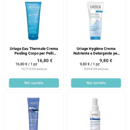
i
i
Uriage Eau Thermale Crema
Uriage Hygiène Crema
Peeling Corpo per Pelli
Nutriente e Detergente per
Sensibili 200 ml
Corpo e Viso (Crema
16,80 €
9,80 €
Nutriente e Detergente) 200
Prezzo
Prezzo
16,80 € / 1 pz
9,80 € / 1 pz
ml
della
della
13,77 € IVA esclusa
8,03 € IVA esclusa
misura:
misura:
Nel carrello
Nel carrello