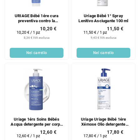
URIAGE Bébé 1ére cura
Uriage Bébé 1° Spray
preventiva contro la
Lenitivo Asciugante 100 ml
dermatite da pannolino 100
10,20 €
11,50 €
ml
Prezzo
Prezzo
10,20 € / 1 pz
11,50 € / 1 pz
della
della
8,36 € IVA esclusa
9,43 € IVA esclusa
misura:
misura:
Nel carrello
Nel carrello
Uriage 1érs Soins Bébés
Uriage Uriage Bébé 1ére
Acqua detergente per corpo
Xémose Olio detergente
e viso Viso-Corpo-Area
lenitivo 500 ml
12,60 €
17,80 €
Pannolino 500 ml
Prezzo
Prezzo
12,60 € / 1 pz
17,80 € / 1 pz