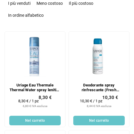
r
I più venduti
Meno costoso
Il più costoso
d
i
In ordine alfabetico
n
a
E
m
l
e
e
n
n
t
c
o
o
d
d
e
e
i
Uriage Eau Thermale
Deodorante spray
i
p
Thermal Water spray lenitivo
rinfrescante (Fresh
p
r
all'acqua termale 150 ml
Deodorant) 125 ml
8,30 €
10,30 €
r
o
Prezzo
Prezzo
8,30 € / 1 pz
10,30 € / 1 pz
o
della
della
d
6,80 € IVA esclusa
8,44 € IVA esclusa
misura:
misura:
d
o
o
t
Nel carrello
Nel carrello
t
t
t