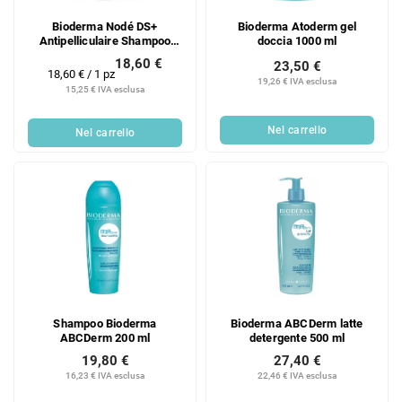
Bioderma Nodé DS+
Bioderma Atoderm gel
Antipelliculaire Shampoo
doccia 1000 ml
antiforfora intenso 125 ml
18,60 €
23,50 €
Prezzo
18,60 € / 1 pz
19,26 € IVA esclusa
della
15,25 € IVA esclusa
misura:
Nel carrello
Nel carrello
Shampoo Bioderma
Bioderma ABCDerm latte
ABCDerm 200 ml
detergente 500 ml
19,80 €
27,40 €
16,23 € IVA esclusa
22,46 € IVA esclusa