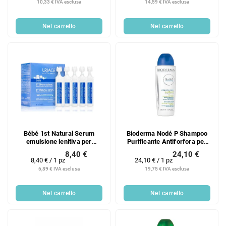
della
della
10,33 € IVA esclusa
14,59 € IVA esclusa
misura:
misura:
Nel carrello
Nel carrello
Bébé 1st Natural Serum
Bioderma Nodé P Shampoo
emulsione lenitiva per
Purificante Antiforfora per
bambini 15 x 5 ml
capelli grassi 400 ml
8,40 €
24,10 €
Prezzo
Prezzo
8,40 € / 1 pz
24,10 € / 1 pz
della
della
6,89 € IVA esclusa
19,75 € IVA esclusa
misura:
misura:
Nel carrello
Nel carrello