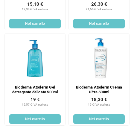
secche, sensibili e atopiche
15,10 €
26,30 €
Crema detergente nutritiva
12,38 € IVA esclusa
21,56 € IVA esclusa
protettiva 1000 ml
Nel carrello
Nel carrello
Bioderma Atoderm Gel
Bioderma Atoderm Crema
detergente delicato 500ml
Ultra 500ml
19 €
18,30 €
15,57 € IVA esclusa
15 € IVA esclusa
Nel carrello
Nel carrello