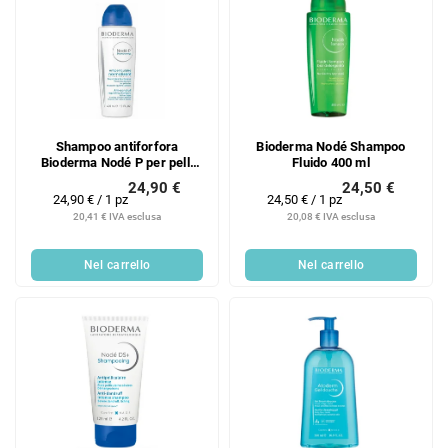
Shampoo antiforfora
Bioderma Nodé Shampoo
Bioderma Nodé P per pelli
Fluido 400 ml
sensibili e irritate (Shampoo
24,90 €
24,50 €
lenitivo antiforfora) 400 ml
Prezzo
Prezzo
24,90 € / 1 pz
24,50 € / 1 pz
della
della
20,41 € IVA esclusa
20,08 € IVA esclusa
misura:
misura:
Nel carrello
Nel carrello