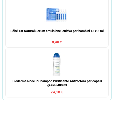
Bébé 1st Natural Serum emulsione lenitiva per bambini 15 x 5 ml
8,40 €
Bioderma Nodé P Shampoo Purificante Antiforfora per capelli
grassi 400 ml
24,10 €
O