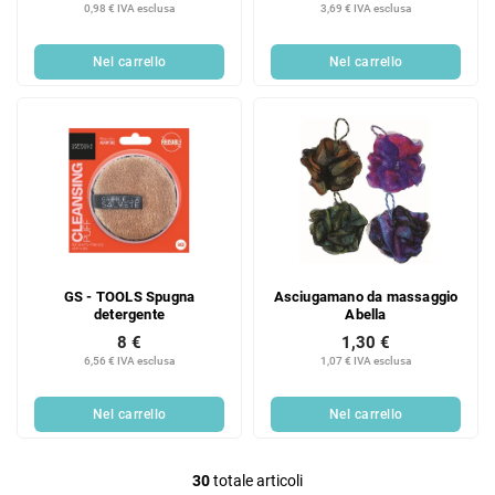
0,98 € IVA esclusa
3,69 € IVA esclusa
Nel carrello
Nel carrello
GS - TOOLS Spugna
Asciugamano da massaggio
detergente
Abella
8 €
1,30 €
6,56 € IVA esclusa
1,07 € IVA esclusa
Nel carrello
Nel carrello
30
totale articoli
C