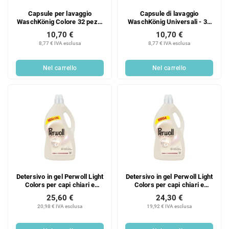
Capsule per lavaggio
Capsule di lavaggio
WaschKönig Colore 32 pezzi
WaschKönig Universali - 32
608 g
pz
10,70 €
10,70 €
8,77 € IVA esclusa
8,77 € IVA esclusa
Nel carrello
Nel carrello
Detersivo in gel Perwoll Light
Detersivo in gel Perwoll Light
Colors per capi chiari e
Colors per capi chiari e
bianchi, 80 dosi, 4 litri.
bianchi, 75 dosi, 3,75 l
25,60 €
24,30 €
20,98 € IVA esclusa
19,92 € IVA esclusa