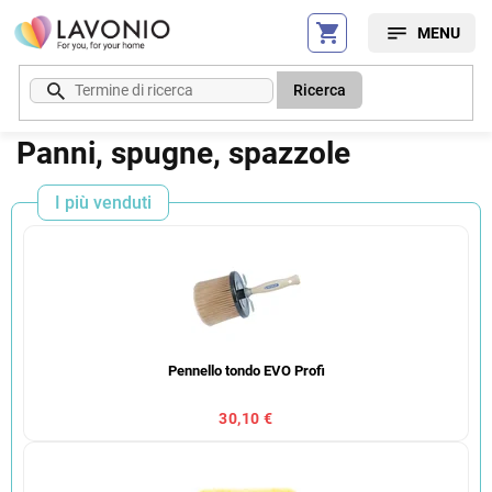
Vai
al
contenuto
Ricerca
Panni, spugne, spazzole
I più venduti
Pennello tondo EVO Profi
30,10 €