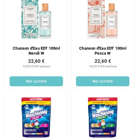
i
i
Chanson d'Eau EDT 100ml
Chanson d'Eau EDT 100ml
Neroli W
Pesca W
22,60 €
22,60 €
18,52 € IVA esclusa
18,52 € IVA esclusa
Nel carrello
Nel carrello