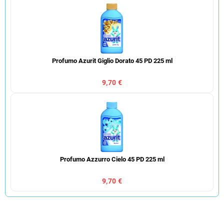
Profumo Azurit Giglio Dorato 45 PD 225 ml
9,70 €
Profumo Azzurro Cielo 45 PD 225 ml
9,70 €
O