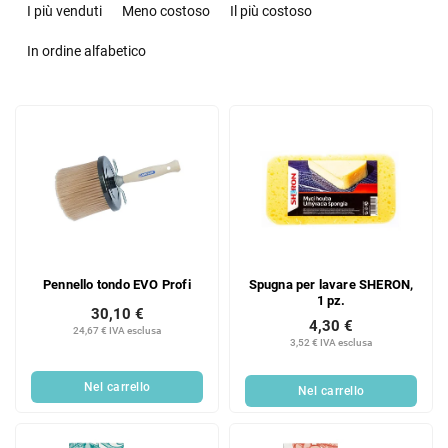
r
I più venduti
Meno costoso
Il più costoso
d
i
In ordine alfabetico
n
a
E
m
l
e
e
n
n
t
c
o
o
d
d
e
e
i
Pennello tondo EVO Profi
Spugna per lavare SHERON,
i
p
1 pz.
p
r
30,10 €
4,30 €
r
24,67 € IVA esclusa
o
3,52 € IVA esclusa
o
d
d
o
Nel carrello
Nel carrello
o
t
t
t
t