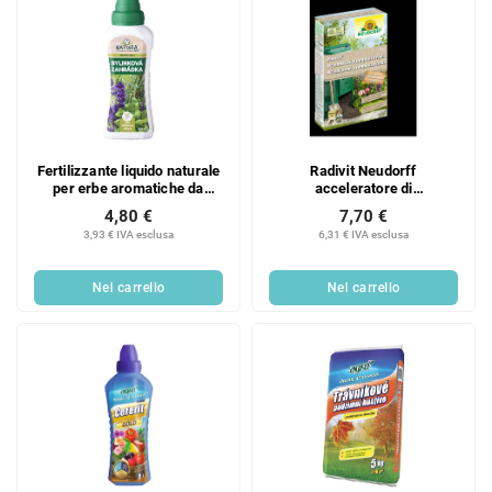
i
i
Fertilizzante liquido naturale
Radivit Neudorff
per erbe aromatiche da
acceleratore di
giardino 0,5 l
compostaggio da 1 kg
4,80 €
7,70 €
3,93 € IVA esclusa
6,31 € IVA esclusa
Nel carrello
Nel carrello