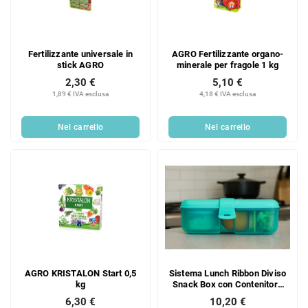
Fertilizzante universale in
AGRO Fertilizzante organo-
stick AGRO
minerale per fragole 1 kg
2,30 €
5,10 €
1,89 € IVA esclusa
4,18 € IVA esclusa
Nel carrello
Nel carrello
AGRO KRISTALON Start 0,5
Sistema Lunch Ribbon Diviso
kg
Snack Box con Contenitore
per Yogurt 1,1 l, Menta
6,30 €
10,20 €