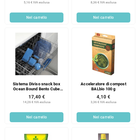
5,16 € IVA esclusa
8,36 € IVA esclusa
Nel carrello
Nel carrello
Sistema Diviso snack box
Acceleratore di compost
Ocean Bound Bento Cube
BALbio 100 g
con contenitore per yogurt e
17,40 €
4,10 €
2 vassoi da 1,25 l, mix di
14,26 € IVA esclusa
3,36 € IVA esclusa
colori
Nel carrello
Nel carrello