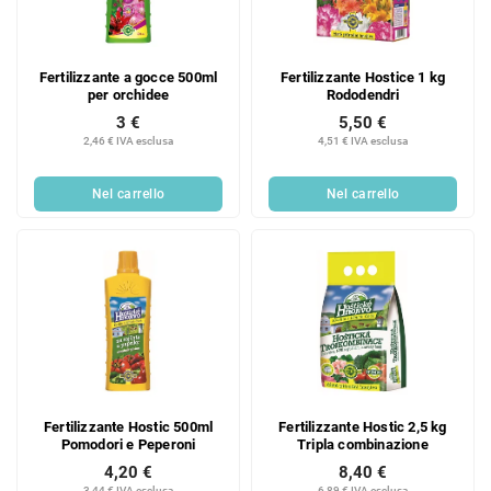
Fertilizzante a gocce 500ml
Fertilizzante Hostice 1 kg
per orchidee
Rododendri
3 €
5,50 €
2,46 € IVA esclusa
4,51 € IVA esclusa
Nel carrello
Nel carrello
Fertilizzante Hostic 500ml
Fertilizzante Hostic 2,5 kg
Pomodori e Peperoni
Tripla combinazione
4,20 €
8,40 €
3,44 € IVA esclusa
6,89 € IVA esclusa