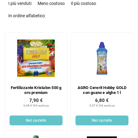
r
I più venduti
Meno costoso
Il più costoso
d
i
In ordine alfabetico
n
a
E
m
l
e
e
n
n
t
c
o
o
d
d
e
e
i
Fertilizzante Kristalon 500 g
AGRO Cererit Hobby GOLD
i
p
oro premium
con guano e alghe 1 l
p
r
7,90 €
6,80 €
r
o
6,48 € IVA esclusa
5,57 € IVA esclusa
o
d
d
o
Nel carrello
Nel carrello
o
t
t
t
t