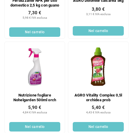
Fertilizzante NPK per uso
AGRO Dolomite calcarea 5kg
domestico 2,5 kg con guano
3,80 €
7,30 €
3,11 € IVA esclusa
5,98 € IVA esclusa
Nel carrello
Nel carrello
Nutrizione fogliare
AGRO Vitality Complex 0,5l
Nohelgarden 500ml orch
orchidea prob
5,90 €
5,40 €
4,84 € IVA esclusa
4,43 € IVA esclusa
Nel carrello
Nel carrello