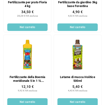
Fertilizzante per prato Floria
Fertilizzante da giardino 3kg
4 kg
base Forestina
34,50 €
4,90 €
28,28 € IVA esclusa
4,02 € IVA esclusa
Nel carrello
Nel carrello
Fertilizzante della Boemia
Letame di mucca Hoštice
meridionale 5 in 1 1L
500ml
universale
12,10 €
5,40 €
9,92 € IVA esclusa
4,43 € IVA esclusa
Nel carrello
Nel carrello