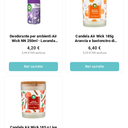
Deodorante per ambienti Air
Candela Air Wick 185g
Wick NN 250ml - Lavanda
Arancia e bastoncino di
(Lavanda viola)
incenso
4,20 €
6,40 €
3,44 € IVA esclusa
5,25 € IVA esclusa
Nel carrello
Nel carrello
Candela Air Wick 185 g Live