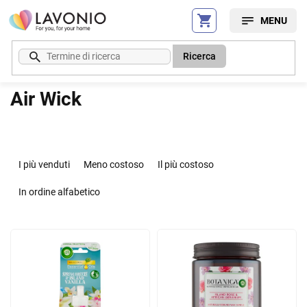
Vai
al
contenuto
Ricerca
Air Wick
O
r
I più venduti
Meno costoso
Il più costoso
d
i
In ordine alfabetico
n
a
E
m
l
e
e
n
n
t
c
o