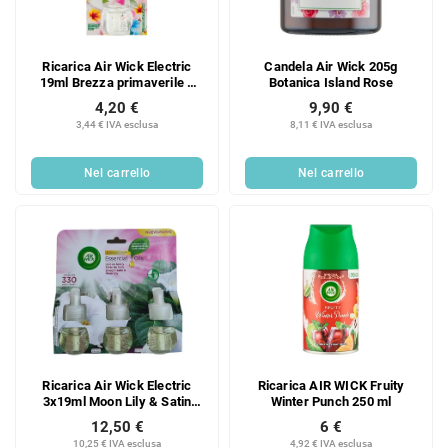
o
d
d
e
e
i
Ricarica Air Wick Electric
Candela Air Wick 205g
i
p
19ml Brezza primaverile e
Botanica Island Rose
p
r
vaniglia
4,20 €
9,90 €
r
o
3,44 € IVA esclusa
8,11 € IVA esclusa
o
d
d
o
Nel carrello
Nel carrello
o
t
t
t
t
i
i
Ricarica Air Wick Electric
Ricarica AIR WICK Fruity
3x19ml Moon Lily & Satin
Winter Punch 250 ml
TRIO
12,50 €
6 €
10,25 € IVA esclusa
4,92 € IVA esclusa