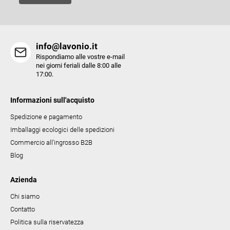
l
l
'
e
info@lavonio.it
l
Rispondiamo alle vostre e-mail
e
nei giorni feriali dalle 8:00 alle
17:00.
n
c
Informazioni sull'acquisto
o
Spedizione e pagamento
Imballaggi ecologici delle spedizioni
Commercio all'ingrosso B2B
Blog
Azienda
Chi siamo
Contatto
Politica sulla riservatezza