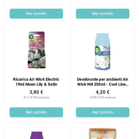
Nel carrello
Nel carrello
Ricarica Air Wick Electric
Deodorante per ambienti Air
19ml Moon Lily & Satin
Wick NN 250ml - Cool Linen
(profumo di lino fresco e
3,80 €
4,20 €
organza bianca al profumo di
3,11 € IVA esclusa
3,44 € IVA esclusa
lillà bianco)
Nel carrello
Nel carrello