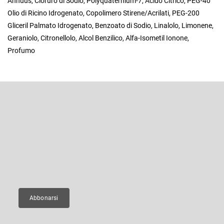
Annuus, Cloruro di Sodio, Polyquaternium-7, Acido Citrico, PEG-40
Olio di Ricino Idrogenato, Copolimero Stirene/Acrilati, PEG-200
Gliceril Palmato Idrogenato, Benzoato di Sodio, Linalolo, Limonene,
Geraniolo, Citronellolo, Alcol Benzilico, Alfa-Isometil Ionone,
Profumo
P
i
è
Iscriviti alla newsletter
d
i
Inserite il vostro indirizzo e-mail e vi invieremo informazioni sui nuovi
p
prodotti del nostro e-shop.
a
g
E-mail
i
n
a
Abbonarsi