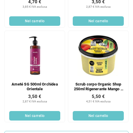
4,70 €
3,50 €
3,85 € IVA esclusa
2,87 € IVA esclusa
Nel carrello
Nel carrello
Ameté SG 500ml Orchidea
Scrub corpo Organic Shop
Orientale
250ml Rigenerante Mango e
zucchero
3,50 €
5,50 €
2,87 € IVA esclusa
4,51 € IVA esclusa
Nel carrello
Nel carrello