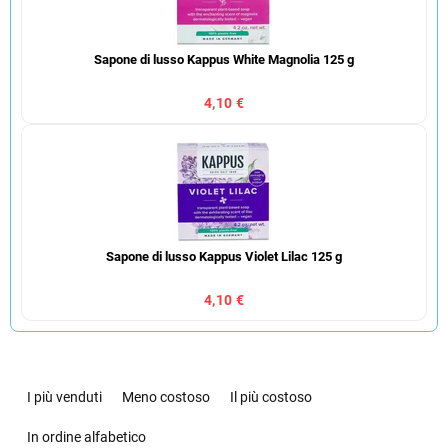
Sapone di lusso Kappus White Magnolia 125 g
4,10 €
Sapone di lusso Kappus Violet Lilac 125 g
4,10 €
O
r
I più venduti
Meno costoso
Il più costoso
d
i
In ordine alfabetico