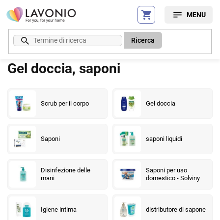
Vai
al
contenuto
Ricerca
Gel doccia, saponi
Scrub per il corpo
Gel doccia
Saponi
saponi liquidi
Disinfezione delle
Saponi per uso
mani
domestico - Solviny
Igiene intima
distributore di sapone