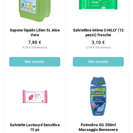
Sapone liquido Lilien 5L Aloe
Salviettine intime CHILLY (12
Vera
pezzi) fresche
7,80 €
3,10 €
6,39 € IVA esclusa
2,54 € IVA esclusa
Nel carrello
Nel carrello
Salviette Lactacyd Sensitive
Palmolive SG 250ml
15 pz
Massaggio Benessere