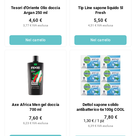
Tesori d'Oriente Olio doccia
Tip Line sapone liquido 5l
Argan 250 ml
Fresh
4,60 €
5,50 €
3,77 € IVA esclusa
4,51 € IVA esclusa
Nel carrello
Nel carrello
Axe Africa Men gel doccia
Dettol sapone solido
700 ml
antibatterico 6x100g COOL
7,80 €
7,60 €
Prezzo
1,30 € / 1 pz
6,23 € IVA esclusa
della
6,39 € IVA esclusa
misura: