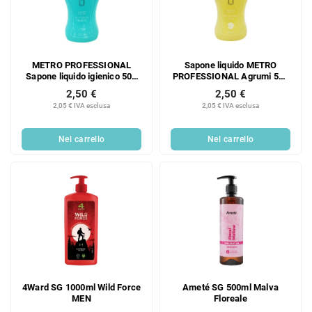
METRO PROFESSIONAL
Sapone liquido METRO
Sapone liquido igienico 500
PROFESSIONAL Agrumi 500
ml
ml
2,50 €
2,50 €
2,05 € IVA esclusa
2,05 € IVA esclusa
Nel carrello
Nel carrello
4Ward SG 1000ml Wild Force
Ameté SG 500ml Malva
MEN
Floreale