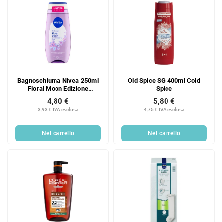
Bagnoschiuma Nivea 250ml
Old Spice SG 400ml Cold
Floral Moon Edizione
Spice
Limitata
4,80 €
5,80 €
3,93 € IVA esclusa
4,75 € IVA esclusa
Nel carrello
Nel carrello