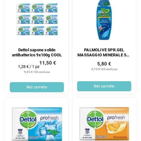
Dettol sapone solido
PALMOLIVE SPR.GEL
antibatterico 9x100g COOL
MASSAGGIO MINERALE 500
ML
11,50 €
5,80 €
Prezzo
1,28 € / 1 pz
4,75 € IVA esclusa
della
9,43 € IVA esclusa
misura:
Nel carrello
Nel carrello