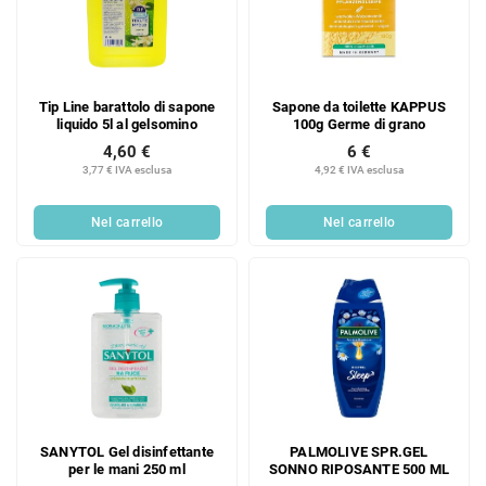
Tip Line barattolo di sapone
Sapone da toilette KAPPUS
liquido 5l al gelsomino
100g Germe di grano
4,60 €
6 €
3,77 € IVA esclusa
4,92 € IVA esclusa
Nel carrello
Nel carrello
SANYTOL Gel disinfettante
PALMOLIVE SPR.GEL
per le mani 250 ml
SONNO RIPOSANTE 500 ML