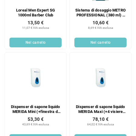
Loreal Men Expert SG
Sistema di dosaggio METRO
1000ml Barber Club
PROFESSIONAL (380 ml) 2
pezzi
13,50 €
10,60 €
11,07 € IVA esclusa
8,69 € IVA esclusa
Nel carrello
Nel carrello
Dispenser di sapone liquido
Dispenser di sapone liquido
MERIDA Mini (+finestra di
MERIDA Maxi (+4 visiere
visualizzazione a colori 4x)
colorate) 800 ml
53,30 €
78,10 €
400 ml
43,69 € IVA esclusa
64,02 € IVA esclusa