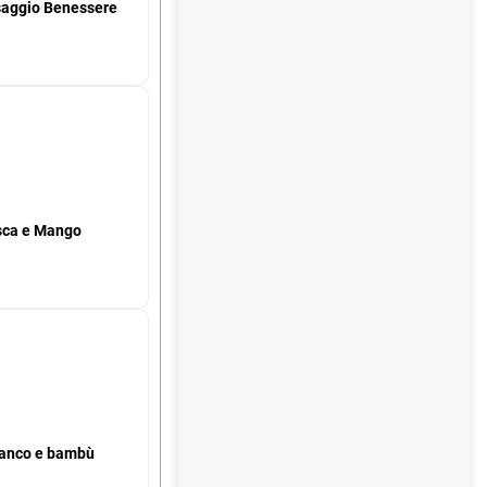
l
saggio Benessere
e
sca e Mango
ianco e bambù