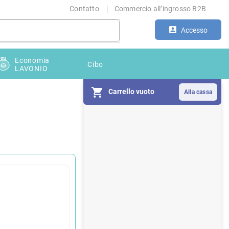
Contatto
Commercio all’ingrosso B2B
Accesso
Economia
Cibo
LAVONIO
Carrello vuoto
B
a
r
r
a
l
a
t
e
r
a