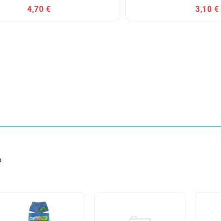
4,70 €
3,10 €
o