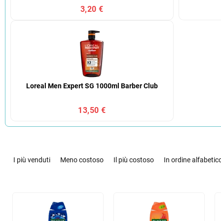
3,20 €
Loreal Men Expert SG 1000ml Barber Club
13,50 €
O
r
I più venduti
Meno costoso
Il più costoso
In ordine alfabetic
d
i
n
E
a
l
m
e