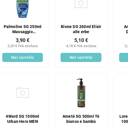
Bione SG 260ml Elisir
A
Palmolive SG 250ml
alle erbe
D
Massaggio
Benessere
5,10 €
3,90 €
4,18 € IVA esclusa
2,
3,20 € IVA esclusa
Nel carrello
Nel carrello
4Ward SG 1000ml
Ameté SG 500ml Tè
Lore
Urban Hero MEN
bianco e bambù
100