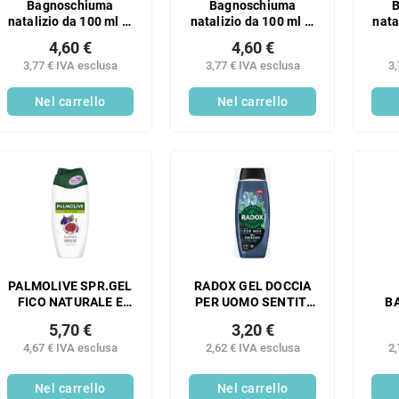
Bagnoschiuma
Bagnoschiuma
natalizio da 100 ml in
natalizio da 100 ml in
nata
confezione - pattini
confezione regalo -
con
4,60 €
4,60 €
per bambini in chiesa
3,77 € IVA esclusa
3,77 € IVA esclusa
3,
Nel carrello
Nel carrello
PALMOLIVE SPR.GEL
RADOX GEL DOCCIA
FICO NATURALE E
PER UOMO SENTITI
B
LATTE 500 ML
ENERGIZZATO 450ML
5,70 €
3,20 €
RI
4,67 € IVA esclusa
2,62 € IVA esclusa
2,
Nel carrello
Nel carrello