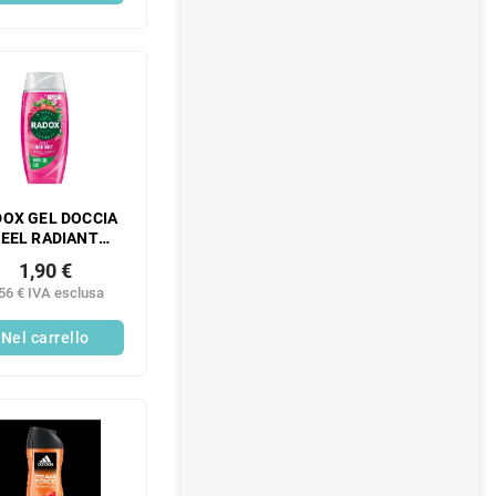
OX GEL DOCCIA
FEEL RADIANT
225ML
1,90 €
56 € IVA esclusa
Nel carrello