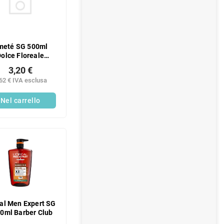
meté SG 500ml
olce Floreale
Vaniglia
3,20 €
62 € IVA esclusa
Nel carrello
al Men Expert SG
0ml Barber Club