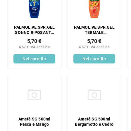
e
n
n
c
t
o
o
d
d
e
PALMOLIVE SPR.GEL
PALMOLIVE SPR.GEL
e
SONNO RIPOSANTE
TERMALE
i
500 ML
RINFRESCANTE 500
i
p
5,70 €
5,70 €
ML
p
r
4,67 € IVA esclusa
4,67 € IVA esclusa
r
o
o
Nel carrello
Nel carrello
d
d
o
o
t
t
t
t
i
i
Ameté SG 500ml
Ameté SG 500ml
Pesca e Mango
Bergamotto e Cedro