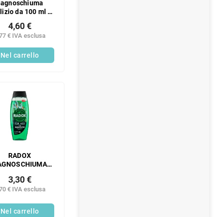
Bagnoschiuma
lizio da 100 ml in
fezione regalo -
4,60 €
angelo
77 € IVA esclusa
Nel carrello
RADOX
AGNOSCHIUMA
EFFETTO
3,30 €
CREATIVO 450ML
70 € IVA esclusa
Nel carrello