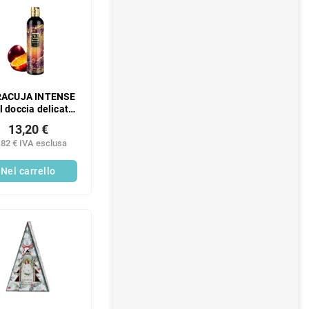
ACUJA INTENSE
l doccia delicato
esclusivo con
13,20 €
erina e aloe vera |
,82 € IVA esclusa
ml | Esclusiva FC
DEDRA
Nel carrello