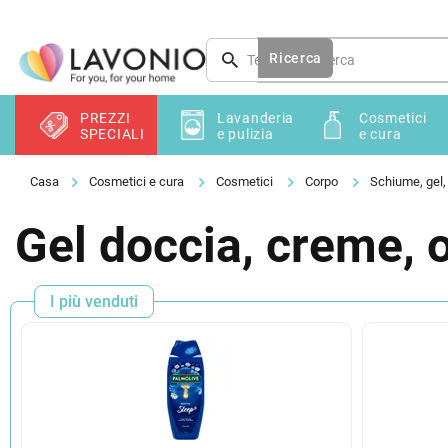
Vai
al
contenuto
Ricerca
PREZZI
Lavanderia
Cosmetici
SPECIALI
e pulizia
e cura
Cosmetici e cura
Cosmetici
Corpo
Schiume, gel,
Gel doccia, creme, o
I più venduti