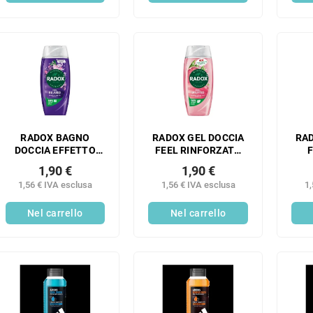
RADOX BAGNO
RADOX GEL DOCCIA
RAD
DOCCIA EFFETTO
FEEL RINFORZATO
RELAX 225ML
225ML
1,90 €
1,90 €
1,56 € IVA esclusa
1,56 € IVA esclusa
1,
Nel carrello
Nel carrello