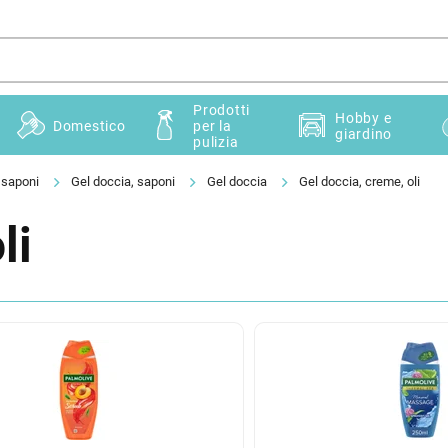
Prodotti
Hobby e
Domestico
per la
giardino
pulizia
 saponi
Gel doccia, saponi
Gel doccia
Gel doccia, creme, oli
li