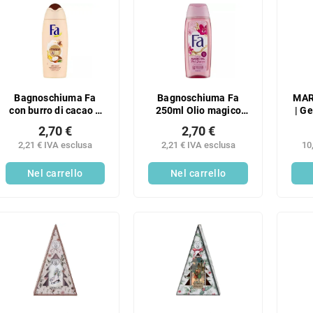
Bagnoschiuma Fa
Bagnoschiuma Fa
MAR
con burro di cacao e
250ml Olio magico
| Ge
olio di cocco 250 ml
Gelsomino rosa
2,70 €
2,70 €
glic
2,21 € IVA esclusa
2,21 € IVA esclusa
10
320 
Nel carrello
Nel carrello