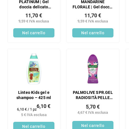
PLATINUM | Gel
MANDARINE
doccia delicato
FLORALE | Gel doccia
esclusivo con
delicato ed esclusivo
11,70 €
11,70 €
glicerina e aloe vera |
con glicerina e aloe
9,59 € IVA esclusa
9,59 € IVA esclusa
320 ml | Esclusiva FC
vera | 320 ml |
DEDRA
Esclusiva FC DEDRA
Nel carrello
Nel carrello
Linteo Kids gel e
PALMOLIVE SPR.GEL
shampoo – 425 ml
RADIOSITÀ PELLE
MIRTILLO E GIGLIO
6,10 €
5,70 €
500 ML
Prezzo
6,10 € / 1 pz
4,67 € IVA esclusa
della
5 € IVA esclusa
misura:
Nel carrello
Nel carrello