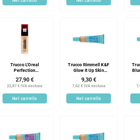
Nel carrello
Nel carrello
Trucco L'Oreal
Trucco Rimmell K&F
Tru
Perfection
Glow It Up Skin
Blu
INFAILLIBLE RENO
Tint200
27,90 €
9,30 €
220
22,87 € IVA esclusa
7,62 € IVA esclusa
7,
Nel carrello
Nel carrello