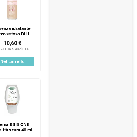
senza idratante
cco setoso BLUR
170
10,60 €
69 € IVA esclusa
Nel carrello
rema BB BIONE
alità scura 40 ml