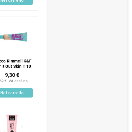
Nel carrello
cco Rimmell K&F
r It Out Skin T 10
9,30 €
62 € IVA esclusa
Nel carrello