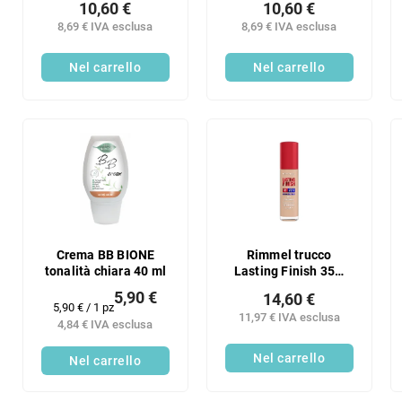
10,60 €
10,60 €
8,69 € IVA esclusa
8,69 € IVA esclusa
Nel carrello
Nel carrello
Crema BB BIONE
Rimmel trucco
tonalità chiara 40 ml
Lasting Finish 35H
050
5,90 €
14,60 €
Prezzo
5,90 € / 1 pz
11,97 € IVA esclusa
della
4,84 € IVA esclusa
misura:
Nel carrello
Nel carrello