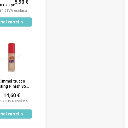
5,90 €
ezzo
0 € / 1 pz
la
84 € IVA esclusa
ura:
Nel carrello
Rimmel trucco
ting Finish 35H
103
14,60 €
,97 € IVA esclusa
Nel carrello