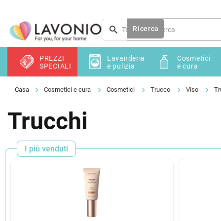
Vai
al
contenuto
Ricerca
PREZZI
Lavanderia
Cosmetici
SPECIALI
e pulizia
e cura
Cosmetici e cura
Cosmetici
Trucco
Viso
Tr
Trucchi
I più venduti