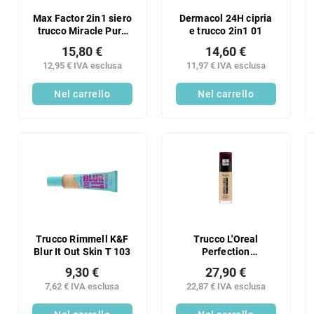
Max Factor 2in1 siero
Dermacol 24H cipria
trucco Miracle Pure
e trucco 2in1 01
40-60
15,80 €
14,60 €
12,95 € IVA esclusa
11,97 € IVA esclusa
Nel carrello
Nel carrello
Trucco Rimmell K&F
Trucco L'Oreal
Blur It Out Skin T 103
Perfection
INFAILLIBLE RENO
9,30 €
27,90 €
120
7,62 € IVA esclusa
22,87 € IVA esclusa