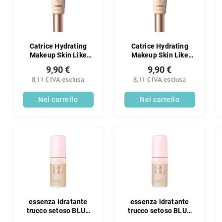
e
n
n
c
t
o
o
d
d
e
Catrice Hydrating
Catrice Hydrating
e
Makeup Skin Like
Makeup Skin Like
i
042C
030N
i
p
9,90 €
9,90 €
p
r
8,11 € IVA esclusa
8,11 € IVA esclusa
r
o
o
Nel carrello
Nel carrello
d
d
o
o
t
t
t
t
i
i
essenza idratante
essenza idratante
trucco setoso BLUR
trucco setoso BLUR
168
155