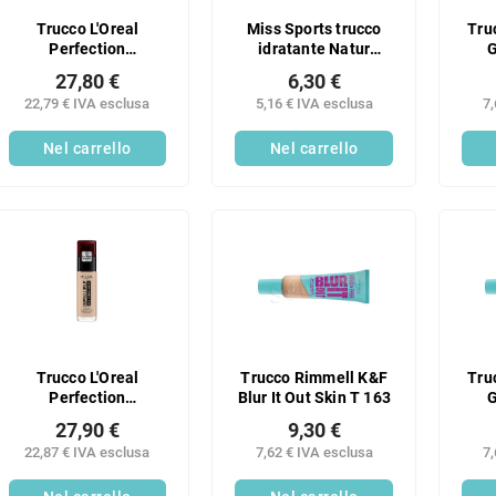
Trucco L'Oreal
Miss Sports trucco
Tru
Perfection
idratante Natur
G
INFAILLIBLE RENO
Perfect 30
27,80 €
6,30 €
140
22,79 € IVA esclusa
5,16 € IVA esclusa
7,
Nel carrello
Nel carrello
Trucco L'Oreal
Trucco Rimmell K&F
Tru
Perfection
Blur It Out Skin T 163
G
INFAILLIBLE RENO
27,90 €
9,30 €
110
22,87 € IVA esclusa
7,62 € IVA esclusa
7,