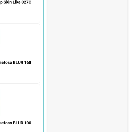
l
p Skin Like 027C
e
 setoso BLUR 168
 setoso BLUR 100