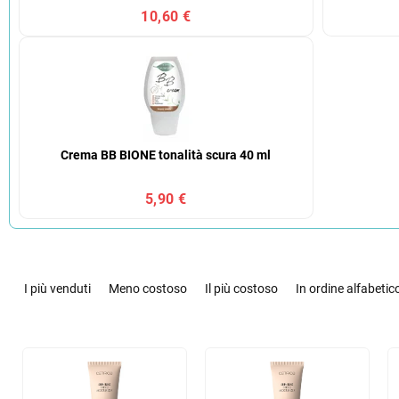
10,60 €
Crema BB BIONE tonalità scura 40 ml
5,90 €
O
r
I più venduti
Meno costoso
Il più costoso
In ordine alfabetic
d
i
n
E
a
l
m
e