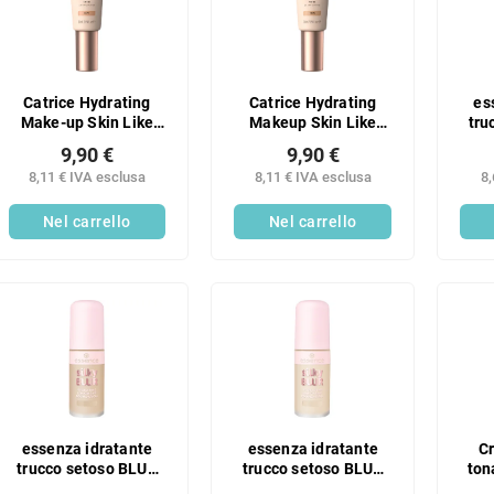
Catrice Hydrating
Catrice Hydrating
es
Make-up Skin Like
Makeup Skin Like
tru
027C
020N
9,90 €
9,90 €
8,11 € IVA esclusa
8,11 € IVA esclusa
8,
Nel carrello
Nel carrello
essenza idratante
essenza idratante
C
trucco setoso BLUR
trucco setoso BLUR
ton
120
100