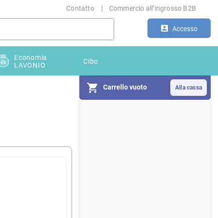
Contatto
Commercio all’ingrosso B2B
Accesso
Economia
Cibo
LAVONIO
Carrello vuoto
B
a
r
r
a
l
a
t
e
r
a