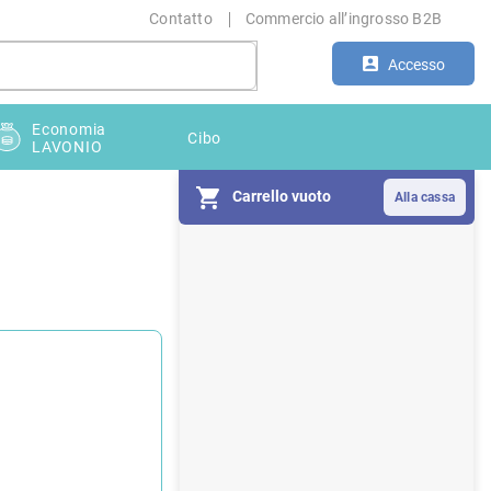
Contatto
Commercio all’ingrosso B2B
Accesso
Economia
Cibo
LAVONIO
Carrello vuoto
B
a
r
r
a
l
a
t
e
r
a