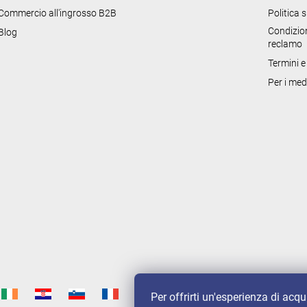
'
Commercio all'ingrosso B2B
Politica 
e
Condizion
Blog
l
reclamo
e
Termini e
n
Per i med
c
o
Per offrirti un'esperienza di acq