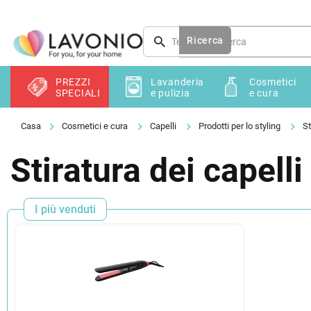
Vai
al
contenuto
Ricerca
PREZZI
Lavanderia
Cosmetici
SPECIALI
e pulizia
e cura
Cosmetici e cura
Capelli
Prodotti per lo styling
St
Stiratura dei capelli
I più venduti