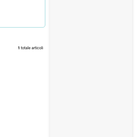
l
e
1
totale articoli