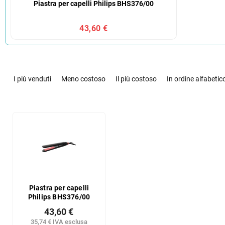
Piastra per capelli Philips BHS376/00
43,60 €
O
r
I più venduti
Meno costoso
Il più costoso
In ordine alfabetic
d
i
n
E
a
l
m
e
e
n
n
c
t
o
o
d
d
e
Piastra per capelli
e
Philips BHS376/00
i
i
p
43,60 €
p
r
35,74 € IVA esclusa