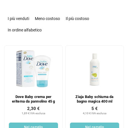
O
r
I più venduti
Meno costoso
Il più costoso
d
i
In ordine alfabetico
n
a
E
m
l
e
e
n
n
t
c
o
o
d
d
e
e
i
Dove Baby crema per
Ziaja Baby schiuma da
i
p
eritema da pannolino 45 g
bagno magica 400 ml
p
r
2,30 €
5 €
r
o
1,89 € IVA esclusa
4,10 € IVA esclusa
o
d
d
o
Nel carrello
Nel carrello