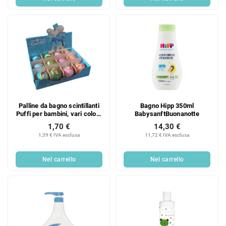
o
t
t
t
t
i
i
Palline da bagno scintillanti
Bagno Hipp 350ml
Puffi per bambini, vari colori,
BabysanftBuonanotte
100 g
1,70 €
14,30 €
1,39 € IVA esclusa
11,72 € IVA esclusa
Nel carrello
Nel carrello