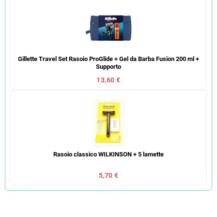
Gillette Travel Set Rasoio ProGlide + Gel da Barba Fusion 200 ml +
Supporto
13,60 €
Rasoio classico WILKINSON + 5 lamette
5,70 €
O