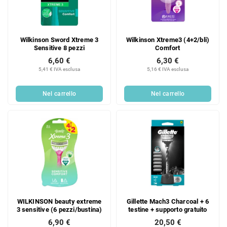
Wilkinson Sword Xtreme 3
Wilkinson Xtreme3 (4+2/bli)
Sensitive 8 pezzi
Comfort
6,60 €
6,30 €
5,41 € IVA esclusa
5,16 € IVA esclusa
Nel carrello
Nel carrello
WILKINSON beauty extreme
Gillette Mach3 Charcoal + 6
3 sensitive (6 pezzi/bustina)
testine + supporto gratuito
6,90 €
20,50 €