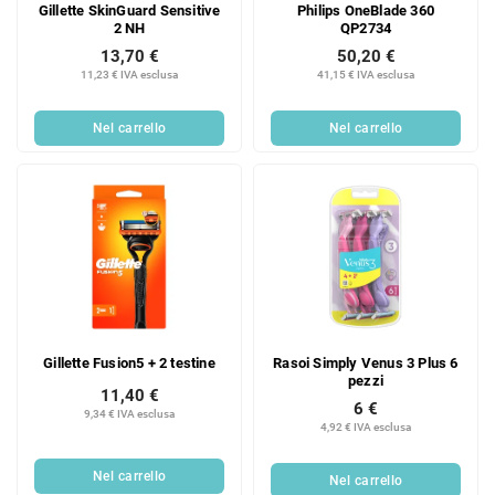
Gillette SkinGuard Sensitive
Philips OneBlade 360
2 NH
QP2734
13,70 €
50,20 €
11,23 € IVA esclusa
41,15 € IVA esclusa
Nel carrello
Nel carrello
Gillette Fusion5 + 2 testine
Rasoi Simply Venus 3 Plus 6
pezzi
11,40 €
6 €
9,34 € IVA esclusa
4,92 € IVA esclusa
Nel carrello
Nel carrello