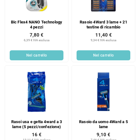
Bic Flex4 NANO Technology
Rasoio 4Ward 3 lame + 21
4 pezzi
testine di ricambio
7,80 €
11,40 €
6,39 € IVA esclusa
9,34 € IVA esclusa
Nel carrello
Nel carrello
Rasoi usa e getta 4ward a 3
Rasoio da uomo 4Ward a 5
lame (5 pezzi/confezione)
lame
16 €
9,10 €
13,11 € IVA esclusa
7,46 € IVA esclusa