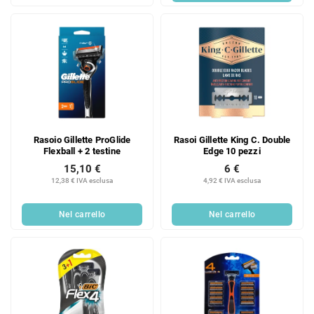
Rasoio Gillette ProGlide
Rasoi Gillette King C. Double
Flexball + 2 testine
Edge 10 pezzi
15,10 €
6 €
12,38 € IVA esclusa
4,92 € IVA esclusa
Nel carrello
Nel carrello