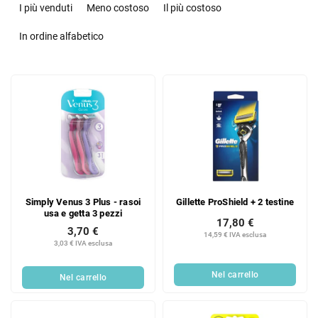
r
I più venduti
Meno costoso
Il più costoso
d
i
In ordine alfabetico
n
a
E
m
l
e
e
n
n
t
c
o
o
d
d
e
e
i
Simply Venus 3 Plus - rasoi
Gillette ProShield + 2 testine
i
p
usa e getta 3 pezzi
p
r
17,80 €
3,70 €
r
14,59 € IVA esclusa
o
3,03 € IVA esclusa
o
d
d
o
Nel carrello
Nel carrello
o
t
t
t
t