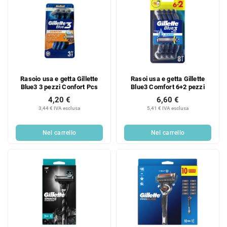
i
i
Rasoio usa e getta Gillette
Rasoi usa e getta Gillette
Blue3 3 pezzi Confort Pcs
Blue3 Comfort 6+2 pezzi
4,20 €
6,60 €
3,44 € IVA esclusa
5,41 € IVA esclusa
Nel carrello
Nel carrello