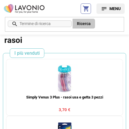
Vai
al
contenuto
Ricerca
rasoi
I più venduti
Simply Venus 3 Plus - rasoi usa e getta 3 pezzi
3,70 €