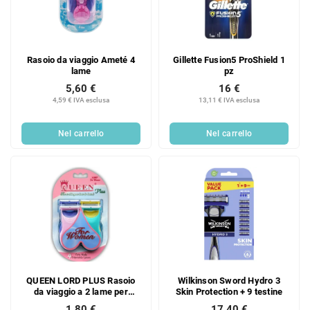
Rasoio da viaggio Ameté 4
Gillette Fusion5 ProShield 1
lame
pz
5,60 €
16 €
4,59 € IVA esclusa
13,11 € IVA esclusa
Nel carrello
Nel carrello
QUEEN LORD PLUS Rasoio
Wilkinson Sword Hydro 3
da viaggio a 2 lame per
Skin Protection + 9 testine
donna, 4 pezzi IN SALDO!
1,80 €
17,40 €