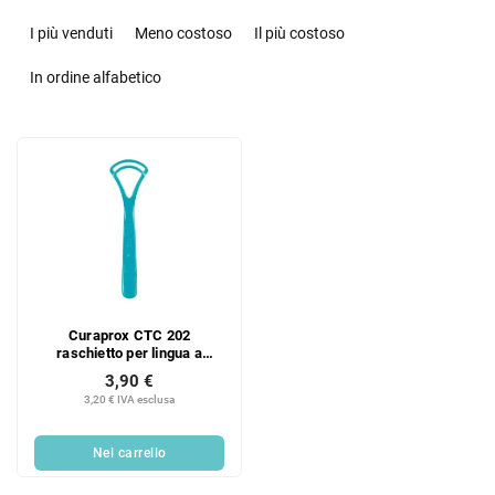
O
r
I più venduti
Meno costoso
Il più costoso
d
i
In ordine alfabetico
n
a
E
m
l
e
e
n
n
t
c
o
o
d
d
e
e
i
Curaprox CTC 202
i
p
raschietto per lingua a
p
r
doppia lama larga
3,90 €
r
o
3,20 € IVA esclusa
o
d
d
o
Nel carrello
o
t
t
t