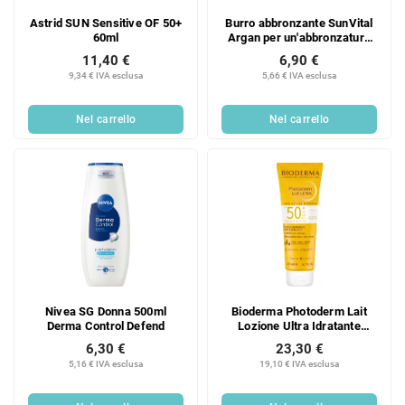
Astrid SUN Sensitive OF 50+
Burro abbronzante SunVital
60ml
Argan per un'abbronzatura
rapida
11,40 €
6,90 €
9,34 € IVA esclusa
5,66 € IVA esclusa
Nel carrello
Nel carrello
Nivea SG Donna 500ml
Bioderma Photoderm Lait
Derma Control Defend
Lozione Ultra Idratante
SPF50+ 200ml
6,30 €
23,30 €
5,16 € IVA esclusa
19,10 € IVA esclusa