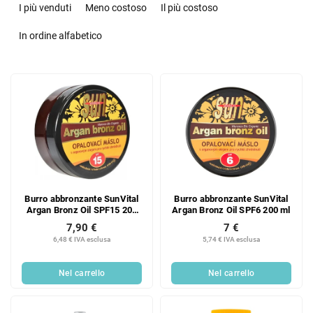
r
I più venduti
Meno costoso
Il più costoso
d
i
In ordine alfabetico
n
a
E
m
l
e
e
n
n
t
c
o
o
d
d
e
e
i
Burro abbronzante SunVital
Burro abbronzante SunVital
i
p
Argan Bronz Oil SPF15 200
Argan Bronz Oil SPF6 200 ml
p
r
ml
7,90 €
7 €
r
o
6,48 € IVA esclusa
5,74 € IVA esclusa
o
d
d
o
Nel carrello
Nel carrello
o
t
t
t
t