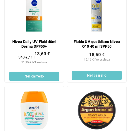
Nivea Daily UV Fluid 40ml
Fluido UV quotidiano Nivea
Derma SPF50+
Q10 40 ml SPF50
13,60 €
18,50 €
Prezzo
340 € / 1 l
15,16 € IVA esclusa
della
11,15 € IVA esclusa
misura:
Nel carrello
Nel carrello