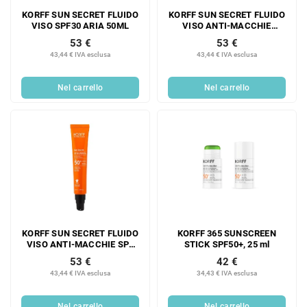
KORFF SUN SECRET FLUIDO
KORFF SUN SECRET FLUIDO
VISO SPF30 ARIA 50ML
VISO ANTI-MACCHIE
EFFETTO OPACO SPF 50+ 50
53 €
53 €
ML
43,44 € IVA esclusa
43,44 € IVA esclusa
Nel carrello
Nel carrello
KORFF SUN SECRET FLUIDO
KORFF 365 SUNSCREEN
VISO ANTI-MACCHIE SPF
STICK SPF50+, 25 ml
50+ 50 ML
53 €
42 €
43,44 € IVA esclusa
34,43 € IVA esclusa
Nel carrello
Nel carrello