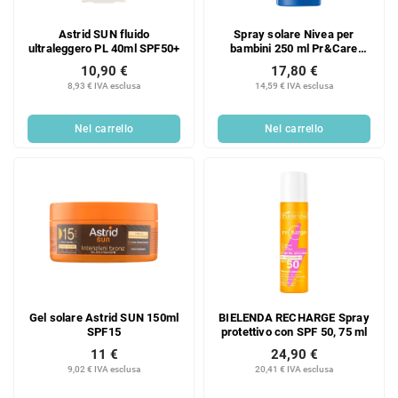
Astrid SUN fluido
Spray solare Nivea per
ultraleggero PL 40ml SPF50+
bambini 250 ml Pr&Care
SPF50+
10,90 €
17,80 €
8,93 € IVA esclusa
14,59 € IVA esclusa
Nel carrello
Nel carrello
Gel solare Astrid SUN 150ml
BIELENDA RECHARGE Spray
SPF15
protettivo con SPF 50, 75 ml
11 €
24,90 €
9,02 € IVA esclusa
20,41 € IVA esclusa