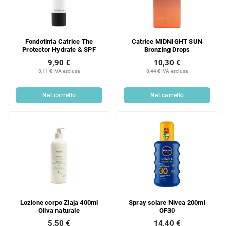
Fondotinta Catrice The
Catrice MIDNIGHT SUN
Protector Hydrate & SPF
Bronzing Drops
9,90 €
10,30 €
8,11 € IVA esclusa
8,44 € IVA esclusa
Nel carrello
Nel carrello
Lozione corpo Ziaja 400ml
Spray solare Nivea 200ml
Oliva naturale
OF30
5,50 €
14,40 €