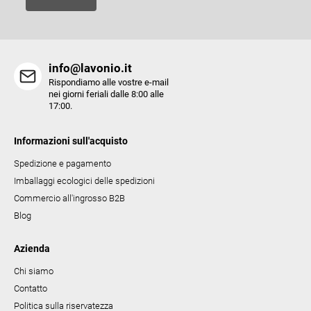
'
e
l
e
info@lavonio.it
n
Rispondiamo alle vostre e-mail
c
nei giorni feriali dalle 8:00 alle
17:00.
o
Informazioni sull'acquisto
Spedizione e pagamento
Imballaggi ecologici delle spedizioni
Commercio all'ingrosso B2B
Blog
Azienda
Chi siamo
Contatto
Politica sulla riservatezza