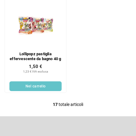
Lollipopz pastiglia
effervescente da bagno 40 g
1,50 €
1,23 € IVA esclusa
Nel carrello
17
totale articoli
C
o
P
n
i
t
è
Iscriviti alla newsletter