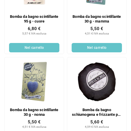
Bomba da bagno scintillante
Bomba da bagno scintillante
95 g - cuore
30 g - mamma
6,80 €
5,50 €
5,57 € IVA esclusa
4,51 € IVA esclusa
Nel carrello
Nel carrello
Bomba da bagno scintillante
Bomba da bagno
30 g - nonna
schiumogena e frizzante per
uomo 110 g - gentleman
5,50 €
5,60 €
4,51 € IVA esclusa
4,59 € IVA esclusa