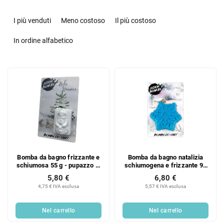
O
r
I più venduti
Meno costoso
Il più costoso
d
i
In ordine alfabetico
n
a
E
m
l
e
e
n
n
t
c
o
o
d
d
e
e
i
Bomba da bagno frizzante e
Bomba da bagno natalizia
i
p
schiumosa 55 g - pupazzo di
schiumogena e frizzante 95
p
r
neve
g - fiocco di neve
5,80 €
6,80 €
r
o
4,75 € IVA esclusa
5,57 € IVA esclusa
o
d
d
o
Nel carrello
Nel carrello
o
t