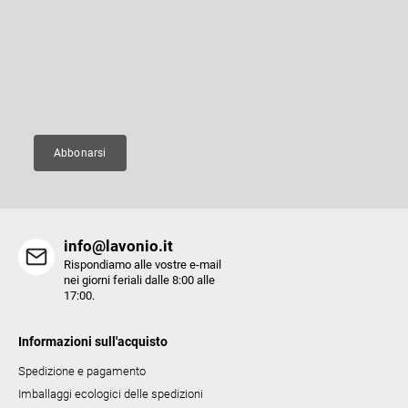
r
d
i
o
Inserite il vostro indirizzo e-mail e vi invieremo informazioni sui nuovi
p
prodotti del nostro e-shop.
l
a
l
g
E-mail
i
i
d
n
e
a
Abbonarsi
l
l
'
e
info@lavonio.it
l
Rispondiamo alle vostre e-mail
e
nei giorni feriali dalle 8:00 alle
17:00.
n
c
Informazioni sull'acquisto
o
Spedizione e pagamento
Imballaggi ecologici delle spedizioni