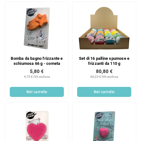
t
t
t
i
i
Bomba da bagno frizzante e
Set di 16 palline spumose e
schiumosa 66 g - cometa
frizzanti da 110 g
5,80 €
80,80 €
4,75 € IVA esclusa
66,23 € IVA esclusa
Nel carrello
Nel carrello