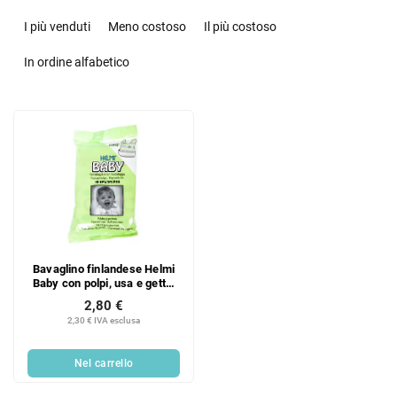
O
r
I più venduti
Meno costoso
Il più costoso
d
i
In ordine alfabetico
n
a
E
m
l
e
e
n
n
t
c
o
o
d
d
e
e
i
Bavaglino finlandese Helmi
i
p
Baby con polpi, usa e getta,
p
r
con tasca, 10 pezzi
2,80 €
r
o
2,30 € IVA esclusa
o
d
d
o
Nel carrello
o
t
t
t