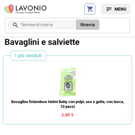
Vai
al
contenuto
Ricerca
Bavaglini e salviette
I più venduti
Bavaglino finlandese Helmi Baby con polpi, usa e getta, con tasca,
10 pezzi
2,80 €