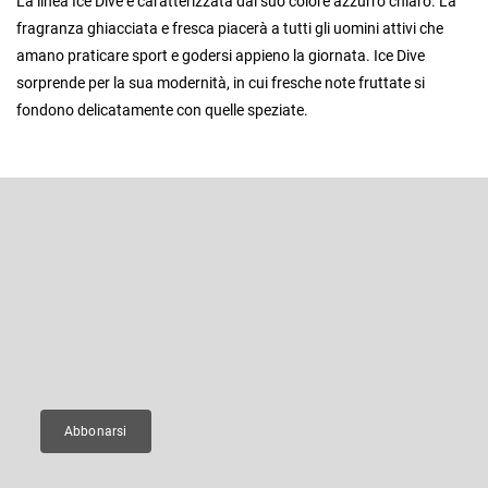
La linea Ice Dive è caratterizzata dal suo colore azzurro chiaro. La
fragranza ghiacciata e fresca piacerà a tutti gli uomini attivi che
amano praticare sport e godersi appieno la giornata. Ice Dive
sorprende per la sua modernità, in cui fresche note fruttate si
fondono delicatamente con quelle speziate.
P
i
è
Iscriviti alla newsletter
d
i
Inserite il vostro indirizzo e-mail e vi invieremo informazioni sui nuovi
p
prodotti del nostro e-shop.
a
g
E-mail
i
n
a
Abbonarsi