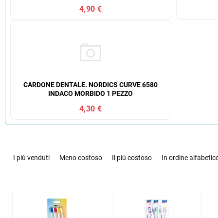
4,90 €
CARDONE DENTALE. NORDICS CURVE 6580
INDACO MORBIDO 1 PEZZO
4,30 €
O
r
I più venduti
Meno costoso
Il più costoso
In ordine alfabetic
d
i
n
E
a
l
m
e