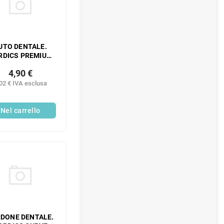
UTO DENTALE.
RDICS PREMIUM
CONFEZIONE
4,90 €
INGOLA VERDE
RBIDO 1 PEZZO
02 € IVA esclusa
Nel carrello
DONE DENTALE.