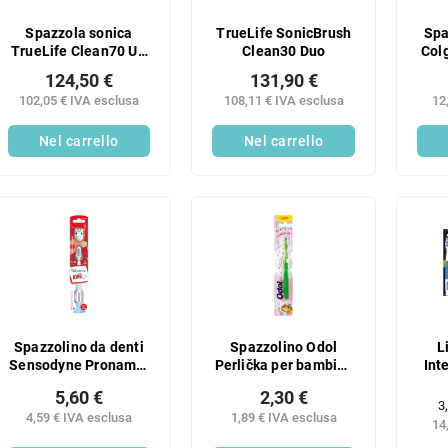
Spazzola sonica
TrueLife SonicBrush
Spa
TrueLife Clean70 UV
Clean30 Duo
Col
Black
con 
124,50 €
131,90 €
sup
102,05 € IVA esclusa
108,11 € IVA esclusa
12
Nel carrello
Nel carrello
Spazzolino da denti
Spazzolino Odol
L
Sensodyne Pronamel
Perlička per bambini,
Int
per bambini, 1 pezzo.
extra morbido, 0-2
5,60 €
2,30 €
anni, 1 pezzo
P
3
4,59 € IVA esclusa
1,89 € IVA esclusa
de
14
m