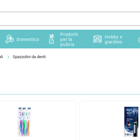
Prodotti
Hobby e
Domestico
per la
giardino
pulizia
li
Spazzolini da denti