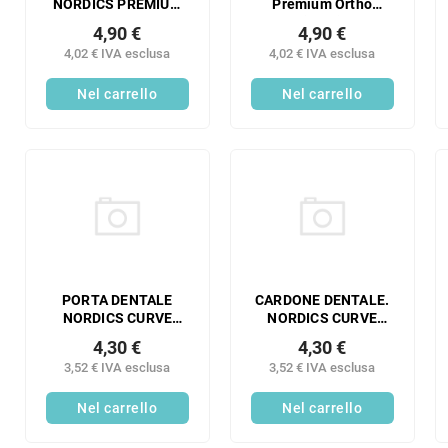
NORDICS PREMIUM
Premium Ortho
CONFEZIONE
Morbida Viola 1
4,90 €
4,90 €
SINGOLA AZZURRO
Pezzo
4,02 € IVA esclusa
4,02 € IVA esclusa
TENUE 1 PEZZO
Nel carrello
Nel carrello
PORTA DENTALE
CARDONE DENTALE.
NORDICS CURVE
NORDICS CURVE
6580 ROSA ULTRA
6580 VERDE SCURO
4,30 €
4,30 €
MORBIDO 1 PEZZO
MORBIDO 1 PEZZO
3,52 € IVA esclusa
3,52 € IVA esclusa
Nel carrello
Nel carrello