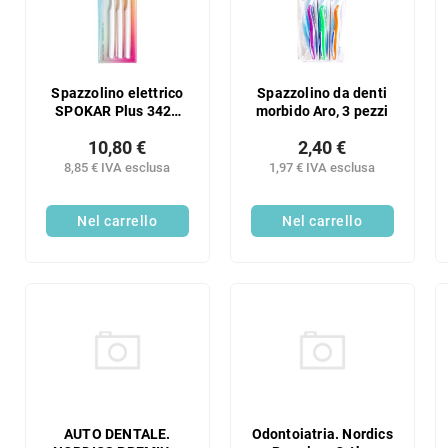
e
n
n
c
t
o
o
d
d
e
Spazzolino elettrico
Spazzolino da denti
e
SPOKAR Plus 3428
morbido Aro, 3 pezzi
i
Extra morbido,
i
p
10,80 €
2,40 €
confezione da 3 pezzi
p
r
8,85 € IVA esclusa
1,97 € IVA esclusa
r
o
o
d
d
Nel carrello
Nel carrello
o
o
t
t
t
t
i
i
AUTO DENTALE.
Odontoiatria. Nordics