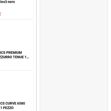
l
ries3 nero
e
€
ICS PREMIUM
ZZURRO TENUE 1
CS CURVE 6580
1 PEZZO