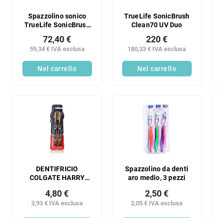
Spazzolino sonico
TrueLife SonicBrush
TrueLife SonicBrush
Clean70 UV Duo
Compact
72,40 €
220 €
59,34 € IVA esclusa
180,33 € IVA esclusa
Nel carrello
Nel carrello
DENTIFRICIO
Spazzolino da denti
COLGATE HARRY
aro medio, 3 pezzi
POTTER 6+ ANNI DUO
4,80 €
2,50 €
3,93 € IVA esclusa
2,05 € IVA esclusa