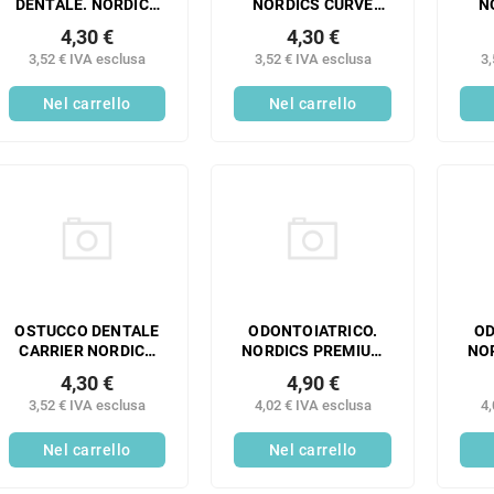
DENTALE. NORDICS
NORDICS CURVE
N
CURVE 6580
6580 AZZURRO
4,30 €
4,30 €
ARANCIONE MEDIO 1
TENUE 1 PEZZO
MO
3,52 € IVA esclusa
3,52 € IVA esclusa
3,
PEZZO
Nel carrello
Nel carrello
OSTUCCO DENTALE
ODONTOIATRICO.
OD
CARRIER NORDICS
NORDICS PREMIUM
NO
CURVE 6580 ULTRA
6580 ROSA TENUE 1
6
4,30 €
4,90 €
MORBIDO ROSSO 1
PEZZO
MO
3,52 € IVA esclusa
4,02 € IVA esclusa
4,
PEZZO
Nel carrello
Nel carrello