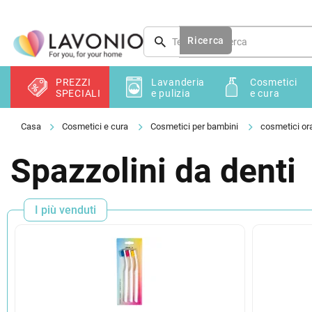
Vai
al
contenuto
Ricerca
PREZZI
Lavanderia
Cosmetici
SPECIALI
e pulizia
e cura
Cosmetici e cura
Cosmetici per bambini
cosmetici ora
Spazzolini da denti
I più venduti