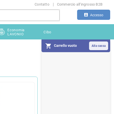
Contatto
Commercio all’ingrosso B2B
Accesso
Economia
Cibo
LAVONIO
Carrello vuoto
B
a
r
r
a
l
a
t
e
r
a