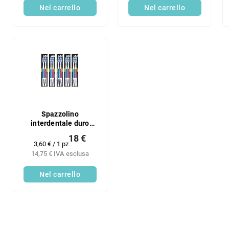
Nel carrello
Nel carrello
Spazzolino
interdentale duro
Listerine Reach
18 €
5xDUOPACK
Prezzo
3,60 € / 1 pz
della
14,75 € IVA esclusa
misura:
Nel carrello