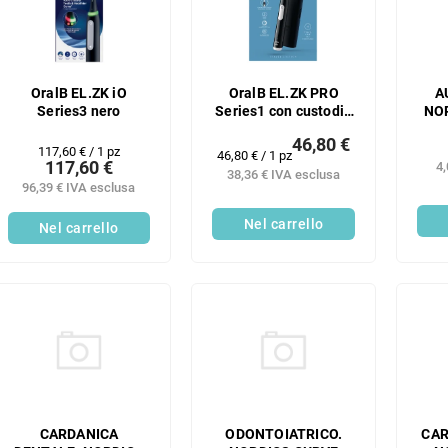
A
OralB EL.ZK iO
OralB EL.ZK PRO
NO
Series3 nero
Series1 con custodia
nera
46,80 €
S
Prezzo
117,60 € / 1 pz
Prezzo
46,80 € / 1 pz
MO
117,60 €
4,
della
della
38,36 € IVA esclusa
misura:
96,39 € IVA esclusa
misura:
Nel carrello
Nel carrello
CARDANICA
ODONTOIATRICO.
CAR