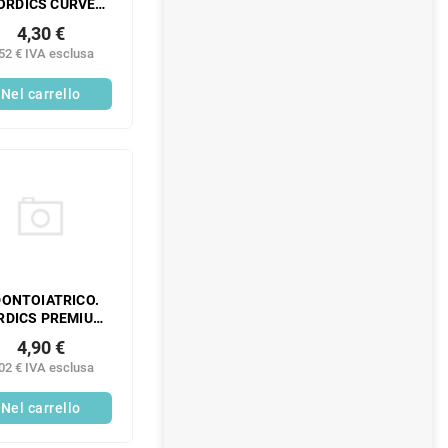
ORDICS CURVE
6580 INDACO
4,30 €
RBIDO 1 PEZZO
52 € IVA esclusa
Nel carrello
ONTOIATRICO.
RDICS PREMIUM
580 AZZURRO
4,90 €
RBIDO 1 PEZZO
02 € IVA esclusa
Nel carrello