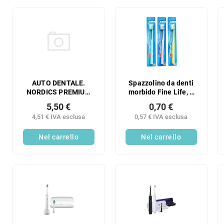
AUTO DENTALE.
Spazzolino da denti
NORDICS PREMIUM
morbido Fine Life, 1
SILK 12000 ULTRA
pezzo.
5,50 €
0,70 €
MORBIDA BIANCA 1
4,51 € IVA esclusa
0,57 € IVA esclusa
PEZZO
Nel carrello
Nel carrello