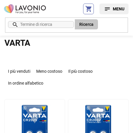
Vai
al
contenuto
Ricerca
VARTA
O
r
I più venduti
Meno costoso
Il più costoso
d
i
In ordine alfabetico
n
a
E
m
l
e
e
n
n
t
c
o