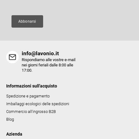
g
i
i
d
n
e
a
Abbonarsi
l
l
'
e
info@lavonio.it
l
Rispondiamo alle vostre e-mail
e
nei giorni feriali dalle 8:00 alle
17:00.
n
c
Informazioni sull'acquisto
o
Spedizione e pagamento
Imballaggi ecologici delle spedizioni
Commercio all'ingrosso B2B
Blog
Azienda