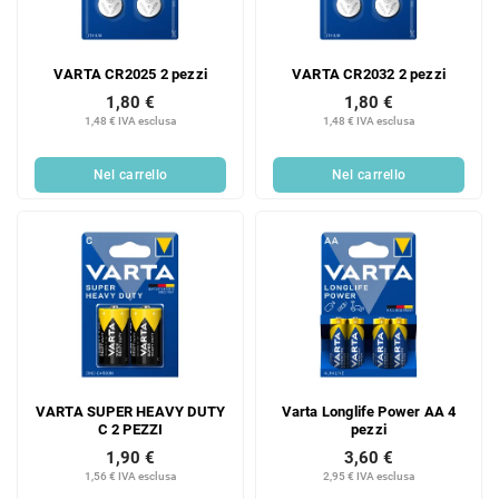
o
d
d
e
e
i
VARTA CR2025 2 pezzi
VARTA CR2032 2 pezzi
i
p
p
1,80 €
1,80 €
r
1,48 € IVA esclusa
1,48 € IVA esclusa
r
o
o
d
d
Nel carrello
Nel carrello
o
o
t
t
t
t
i
i
VARTA SUPER HEAVY DUTY
Varta Longlife Power AA 4
C 2 PEZZI
pezzi
1,90 €
3,60 €
1,56 € IVA esclusa
2,95 € IVA esclusa