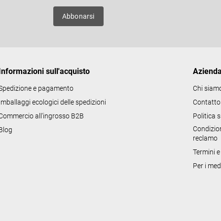
o
uovi
Abbonarsi
l
l
i
d
Informazioni sull'acquisto
Aziend
e
l
Spedizione e pagamento
Chi siam
l
Imballaggi ecologici delle spedizioni
Contatto
'
Commercio all'ingrosso B2B
Politica 
e
Condizion
Blog
l
reclamo
e
Termini e
n
Per i med
c
o