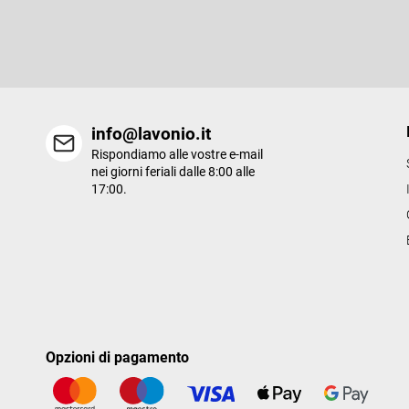
i
Inserite il vostro indirizzo e-mail e vi invieremo informazioni sui n
p
prodotti del nostro e-shop.
a
g
i
n
a
info@lavonio.it
Rispondiamo alle vostre e-mail
nei giorni feriali dalle 8:00 alle
17:00.
Opzioni di pagamento