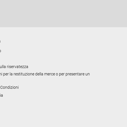
a
o
sulla riservatezza
i per la restituzione della merce o per presentare un
 Condizioni
ia