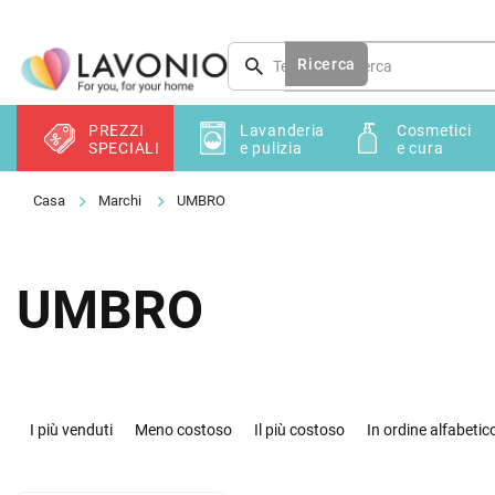
Vai
al
contenuto
Ricerca
PREZZI
Lavanderia
Cosmetici
SPECIALI
e pulizia
e cura
Marchi
UMBRO
UMBRO
O
r
I più venduti
Meno costoso
Il più costoso
In ordine alfabetic
d
i