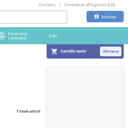
Contatto
Commercio all’ingrosso B2B
Accesso
Economia
Cibo
LAVONIO
Carrello vuoto
B
a
r
r
a
1
totale articoli
l
a
t