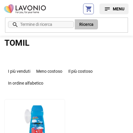
Vai
al
contenuto
Ricerca
TOMIL
O
r
I più venduti
Meno costoso
Il più costoso
d
i
In ordine alfabetico
n
a
E
m
l
e
e
n
n
t
c
o