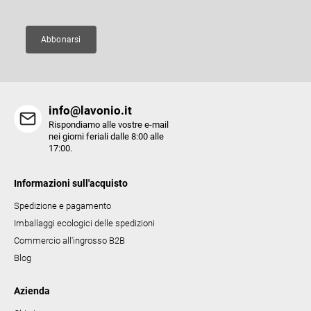
i
d
n
e
a
Abbonarsi
l
l
'
e
info@lavonio.it
l
Rispondiamo alle vostre e-mail
e
nei giorni feriali dalle 8:00 alle
17:00.
n
c
Informazioni sull'acquisto
o
Spedizione e pagamento
Imballaggi ecologici delle spedizioni
Commercio all'ingrosso B2B
Blog
Azienda