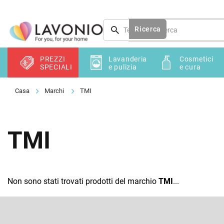
Vai
al
contenuto
Ricerca
PREZZI
Lavanderia
Cosmetici
SPECIALI
e pulizia
e cura
Marchi
TMI
TMI
Non sono stati trovati prodotti del marchio
TMI
...
P
i
è