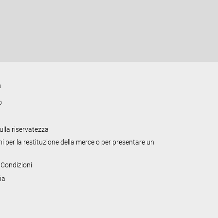
e
r
a
l
e
a
o
sulla riservatezza
i per la restituzione della merce o per presentare un
 Condizioni
ia