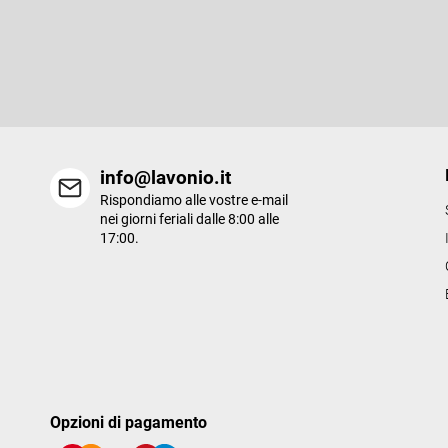
Iscriviti alla newsletter
d
i
Inserite il vostro indirizzo e-mail e vi invieremo informazioni sui n
p
prodotti del nostro e-shop.
a
g
i
n
a
info@lavonio.it
Rispondiamo alle vostre e-mail
nei giorni feriali dalle 8:00 alle
17:00.
Opzioni di pagamento