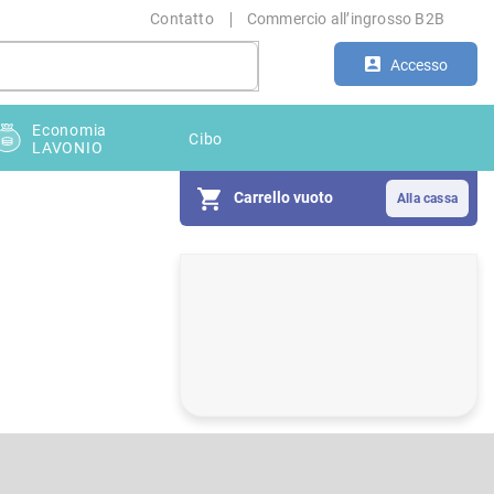
Contatto
Commercio all’ingrosso B2B
Accesso
Economia
Cibo
LAVONIO
Carrello vuoto
B
a
r
r
a
l
a
t