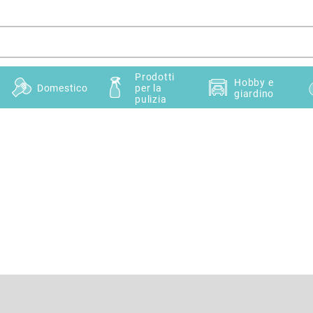
Prodotti
Hobby e
Domestico
per la
giardino
pulizia
E-mail