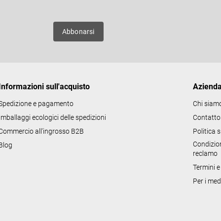
uovi
Abbonarsi
Informazioni sull'acquisto
Aziend
Spedizione e pagamento
Chi siam
Imballaggi ecologici delle spedizioni
Contatto
Commercio all'ingrosso B2B
Politica 
Condizion
Blog
reclamo
Termini e
Per i med