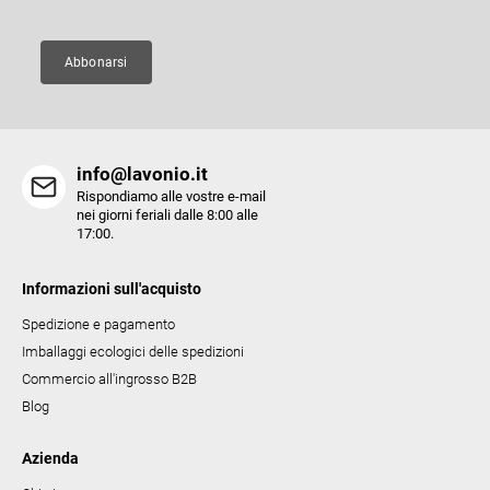
i
d
n
e
a
Abbonarsi
l
l
'
e
info@lavonio.it
l
Rispondiamo alle vostre e-mail
e
nei giorni feriali dalle 8:00 alle
17:00.
n
c
Informazioni sull'acquisto
o
Spedizione e pagamento
Imballaggi ecologici delle spedizioni
Commercio all'ingrosso B2B
Blog
Azienda