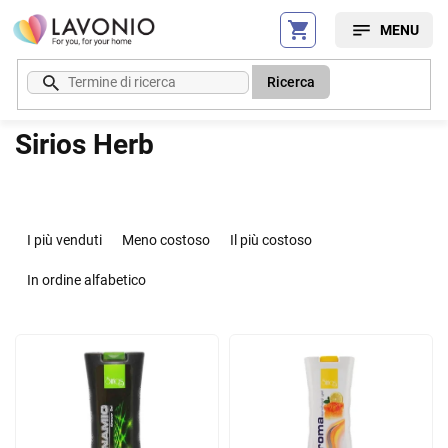
Vai
al
contenuto
Ricerca
Sirios Herb
O
r
I più venduti
Meno costoso
Il più costoso
d
i
In ordine alfabetico
n
a
E
m
l
e
e
n
n
t
c
o