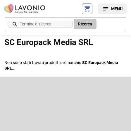
Vai
al
contenuto
Ricerca
SC Europack Media SRL
Non sono stati trovati prodotti del marchio
SC Europack Media
SRL
...
P
i
è
Iscriviti alla newsletter
d
i
Inserite il vostro indirizzo e-mail e vi invieremo informazioni sui nuovi
p
prodotti del nostro e-shop.
a
g
E-mail