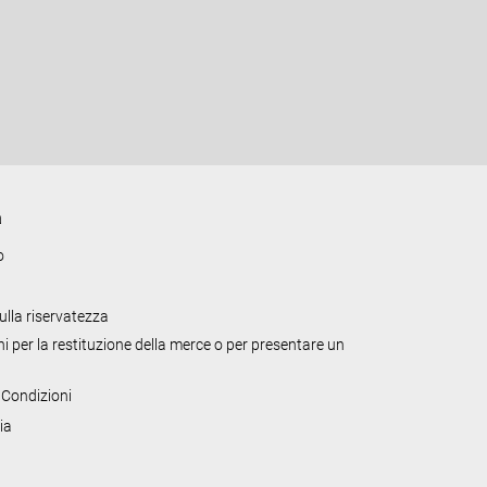
a
o
sulla riservatezza
i per la restituzione della merce o per presentare un
 Condizioni
ia