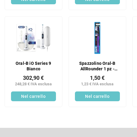
Oral-B iO Series 9
Spazzolino Oral-B
Bianco
AllRounder 1 pz -
medio
302,90 €
1,50 €
248,28 € IVA esclusa
1,23 € IVA esclusa
Nel carrello
Nel carrello
P