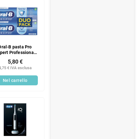
e
r
a
l
e
Oral-B pasta Pro
pert Professional
Protection DUO
5,80 €
2x75ml
4,75 € IVA esclusa
Nel carrello