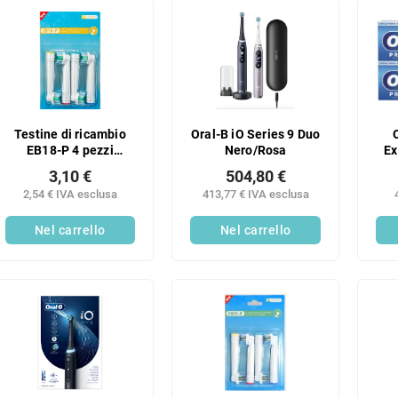
Testine di ricambio
Oral-B iO Series 9 Duo
EB18-P 4 pezzi
Nero/Rosa
Ex
compatibili con Oral-B
3,10 €
504,80 €
Genius, Oral-B
2,54 € IVA esclusa
413,77 € IVA esclusa
SmartSeries, Oral-B
PRO e Oral-B Vitality
Nel carrello
Nel carrello