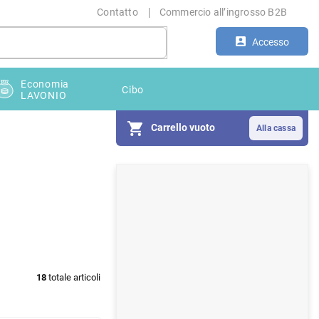
Contatto
Commercio all’ingrosso B2B
Accesso
Economia
Cibo
LAVONIO
Carrello vuoto
B
a
r
r
a
18
totale articoli
l
a
t