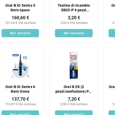
Oral-B iO Series 5
Testine di ricambio
Or
Nero opaco
EB25-P 4 pezzi
compatibili con Oral-B
160,60 €
3,20 €
Genius, Oral-B
131,64 € IVA esclusa
2,62 € IVA esclusa
3
SmartSeries, Oral-B
PRO e Oral-B Vitality
Nel carrello
Nel carrello
Oral-B iO Series 6
Oral-B ZK (2
Ora
Nero Onice
pezzi/confezione) Pro
Sensitive Clinical
137,70 €
7,20 €
112,87 € IVA esclusa
5,90 € IVA esclusa
1
Nel carrello
Nel carrello