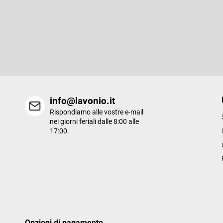
i
è
Iscriviti alla newsletter
d
i
Inserite il vostro indirizzo e-mail e vi invieremo informazioni sui n
p
prodotti del nostro e-shop.
a
g
i
n
a
info@lavonio.it
Rispondiamo alle vostre e-mail
nei giorni feriali dalle 8:00 alle
17:00.
Opzioni di pagamento