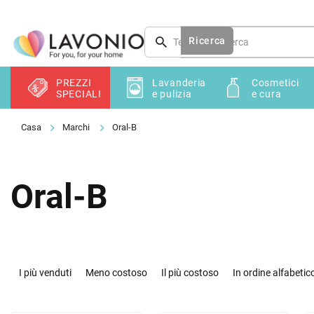
Vai
al
contenuto
Ricerca
PREZZI
Lavanderia
Cosmetici
SPECIALI
e pulizia
e cura
Marchi
Oral-B
Oral-B
O
r
I più venduti
Meno costoso
Il più costoso
In ordine alfabetic
d
i