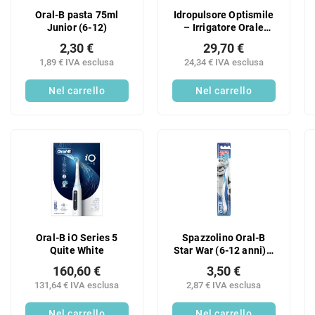
Oral-B pasta 75ml
Idropulsore Optismile
Junior (6-12)
– Irrigatore Orale
Elettrico – Senza Fili
2,30 €
29,70 €
e Ricaricabile
1,89 € IVA esclusa
24,34 € IVA esclusa
Nel carrello
Nel carrello
Oral-B iO Series 5
Spazzolino Oral-B
Quite White
Star War (6-12 anni) 1
pz
160,60 €
3,50 €
131,64 € IVA esclusa
2,87 € IVA esclusa
Nel carrello
Nel carrello