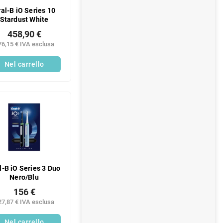
al-B iO Series 10
Stardust White
458,90 €
76,15 € IVA esclusa
Nel carrello
l-B iO Series 3 Duo
Nero/Blu
156 €
27,87 € IVA esclusa
Nel carrello