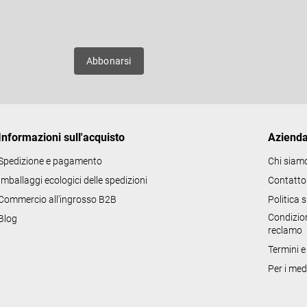
n
E-mail
t
r
o
uovi
Abbonarsi
l
l
i
d
Informazioni sull'acquisto
Aziend
e
l
Spedizione e pagamento
Chi siam
l
Imballaggi ecologici delle spedizioni
Contatto
'
Commercio all'ingrosso B2B
Politica 
e
Condizion
Blog
l
reclamo
e
Termini e
n
Per i med
c
o