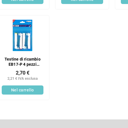
Testine di ricambio
EB17-P 4 pezzi
compatibili con Oral-B
2,70 €
Genius, Oral-B
2,21 € IVA esclusa
SmartSeries, Oral-B
PRO e Oral-B Vitality
Nel carrello
C
o