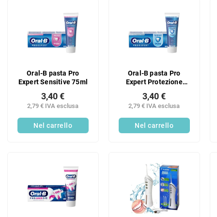
n
E
a
l
m
e
e
n
n
c
t
o
o
d
Oral-B pasta Pro
Oral-B pasta Pro
d
e
Expert Sensitive 75ml
Expert Protezione
e
i
Professionale 75ml
i
3,40 €
3,40 €
p
p
2,79 € IVA esclusa
2,79 € IVA esclusa
r
r
o
Nel carrello
Nel carrello
o
d
d
o
o
t
t
t
t
i
i