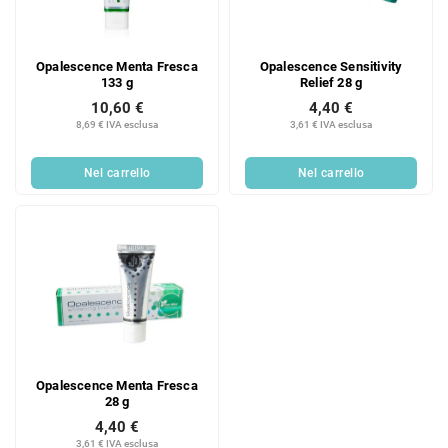
o
d
d
e
e
i
Opalescence Menta Fresca
Opalescence Sensitivity
i
p
133 g
Relief 28 g
p
r
10,60 €
4,40 €
r
o
8,69 € IVA esclusa
3,61 € IVA esclusa
o
d
d
o
Nel carrello
Nel carrello
o
t
t
t
t
i
i
Opalescence Menta Fresca
28 g
4,40 €
3,61 € IVA esclusa