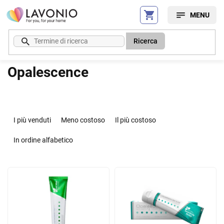
Vai
al
contenuto
Ricerca
Opalescence
O
r
I più venduti
Meno costoso
Il più costoso
d
i
In ordine alfabetico
n
a
E
m
l
e
e
n
n
t
c
o