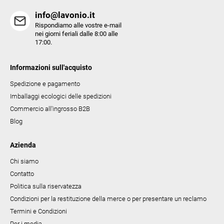
e
info@lavonio.it
l
Rispondiamo alle vostre e-mail
e
nei giorni feriali dalle 8:00 alle
17:00.
n
c
Informazioni sull'acquisto
o
Spedizione e pagamento
Imballaggi ecologici delle spedizioni
Commercio all'ingrosso B2B
Blog
Azienda
Chi siamo
Contatto
Politica sulla riservatezza
Condizioni per la restituzione della merce o per presentare un reclamo
Termini e Condizioni
Per i media