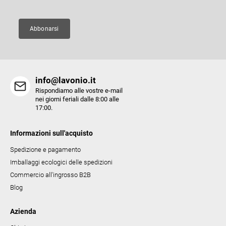
i
d
n
e
a
Abbonarsi
l
l
'
e
info@lavonio.it
l
Rispondiamo alle vostre e-mail
e
nei giorni feriali dalle 8:00 alle
17:00.
n
c
Informazioni sull'acquisto
o
Spedizione e pagamento
Imballaggi ecologici delle spedizioni
Commercio all'ingrosso B2B
Blog
Azienda