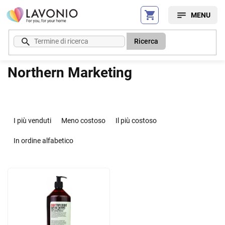
Vai
al
contenuto
Ricerca
Northern Marketing
O
r
I più venduti
Meno costoso
Il più costoso
d
i
In ordine alfabetico
n
a
E
m
l
e
e
n
n
t
c
o