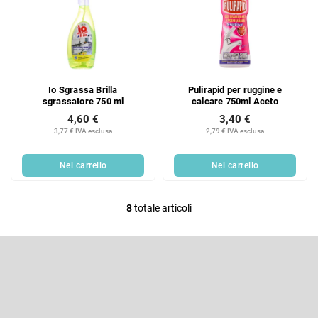
Io Sgrassa Brilla
Pulirapid per ruggine e
sgrassatore 750 ml
calcare 750ml Aceto
4,60 €
3,40 €
3,77 € IVA esclusa
2,79 € IVA esclusa
Nel carrello
Nel carrello
8
totale articoli
C
o
P
n
i
t
è
Iscriviti alla newsletter
r
d
i
o
Inserite il vostro indirizzo e-mail e vi invieremo informazioni sui nuovi