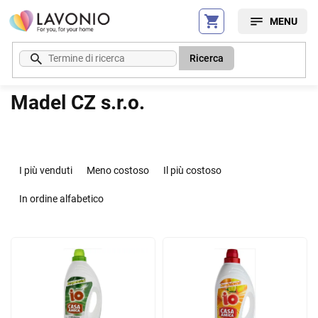
Vai
al
contenuto
Ricerca
Madel CZ s.r.o.
O
r
I più venduti
Meno costoso
Il più costoso
d
i
In ordine alfabetico
n
a
E
m
l
e
e
n
n
t
c
o