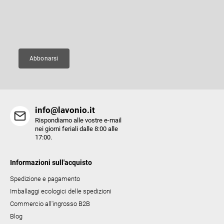
p
prodotti del nostro e-shop.
l
a
l
g
E-mail
i
i
d
n
e
a
Abbonarsi
l
l
'
e
info@lavonio.it
l
Rispondiamo alle vostre e-mail
e
nei giorni feriali dalle 8:00 alle
17:00.
n
c
Informazioni sull'acquisto
o
Spedizione e pagamento
Imballaggi ecologici delle spedizioni
Commercio all'ingrosso B2B
Blog