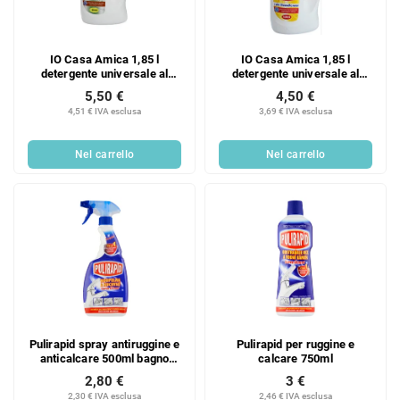
o
d
d
e
e
i
IO Casa Amica 1,85 l
IO Casa Amica 1,85 l
i
p
detergente universale al
detergente universale al
p
r
profumo di muschio bianco
profumo di agrumi
5,50 €
4,50 €
r
o
4,51 € IVA esclusa
3,69 € IVA esclusa
o
d
d
o
Nel carrello
Nel carrello
o
t
t
t
t
i
i
Pulirapid spray antiruggine e
Pulirapid per ruggine e
anticalcare 500ml bagno
calcare 750ml
cucina
2,80 €
3 €
2,30 € IVA esclusa
2,46 € IVA esclusa