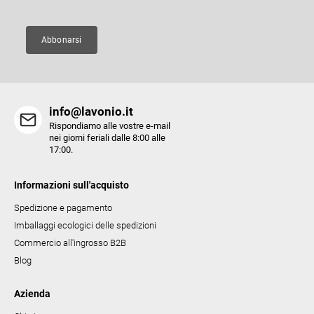
i
d
n
e
a
Abbonarsi
l
l
'
e
info@lavonio.it
l
Rispondiamo alle vostre e-mail
e
nei giorni feriali dalle 8:00 alle
17:00.
n
c
Informazioni sull'acquisto
o
Spedizione e pagamento
Imballaggi ecologici delle spedizioni
Commercio all'ingrosso B2B
Blog
Azienda