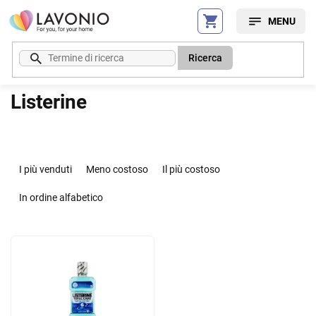
Vai
al
contenuto
Ricerca
Listerine
O
r
I più venduti
Meno costoso
Il più costoso
d
i
In ordine alfabetico
n
a
E
m
l
e
e
n
n
t
c
o