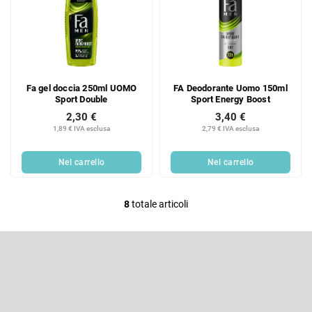
Fa gel doccia 250ml UOMO
FA Deodorante Uomo 150ml
Sport Double
Sport Energy Boost
2,30 €
3,40 €
1,89 € IVA esclusa
2,79 € IVA esclusa
Nel carrello
Nel carrello
8
totale articoli
C
o
P
n
i
t
è
Iscriviti alla newsletter
r
d
i
o
Inserite il vostro indirizzo e-mail e vi invieremo informazioni sui nuovi