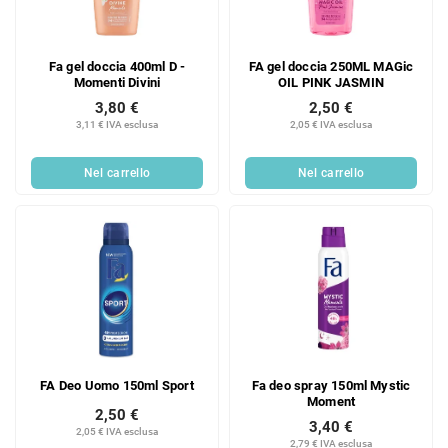
o
d
d
e
e
i
Fa gel doccia 400ml D -
FA gel doccia 250ML MAGic
i
p
Momenti Divini
OIL PINK JASMIN
p
r
3,80 €
2,50 €
r
o
3,11 € IVA esclusa
2,05 € IVA esclusa
o
d
d
o
Nel carrello
Nel carrello
o
t
t
t
t
i
i
FA Deo Uomo 150ml Sport
Fa deo spray 150ml Mystic
Moment
2,50 €
3,40 €
2,05 € IVA esclusa
2,79 € IVA esclusa