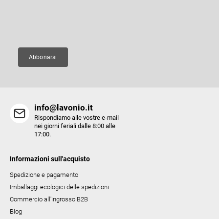
p
prodotti del nostro e-shop.
l
a
l
g
E-mail
i
i
d
n
e
a
Abbonarsi
l
l
'
e
info@lavonio.it
l
Rispondiamo alle vostre e-mail
e
nei giorni feriali dalle 8:00 alle
17:00.
n
c
Informazioni sull'acquisto
o
Spedizione e pagamento
Imballaggi ecologici delle spedizioni
Commercio all'ingrosso B2B
Blog