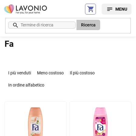
Vai
al
contenuto
Ricerca
Fa
O
r
I più venduti
Meno costoso
Il più costoso
d
i
In ordine alfabetico
n
a
E
m
l
e
e
n
n
t
c
o