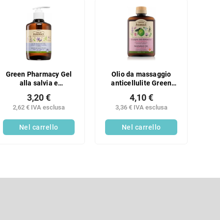
Green Pharmacy Gel
Olio da massaggio
alla salvia e
anticellulite Green
allantoina per l'igiene
Pharmacy Body Care
3,20 €
4,10 €
intima ad effetto
200 ml
2,62 € IVA esclusa
3,36 € IVA esclusa
lenitivo 370 ml
Nel carrello
Nel carrello
C
o
n
E-mail
t
r