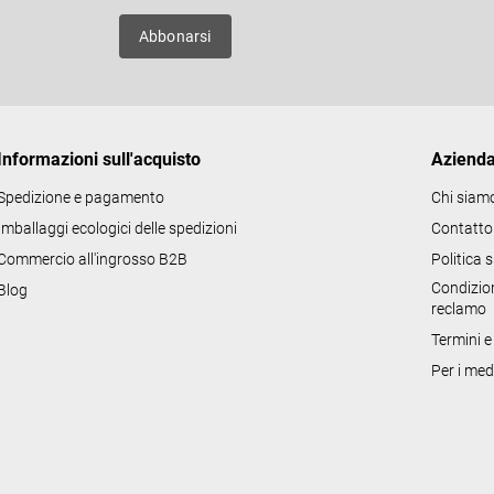
o
uovi
Abbonarsi
l
l
i
d
Informazioni sull'acquisto
Aziend
e
l
Spedizione e pagamento
Chi siam
l
Imballaggi ecologici delle spedizioni
Contatto
'
Commercio all'ingrosso B2B
Politica 
e
Condizion
Blog
l
reclamo
e
Termini e
n
Per i med
c
o