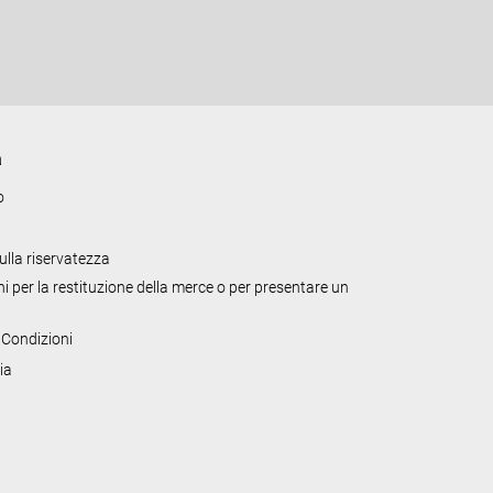
a
o
sulla riservatezza
i per la restituzione della merce o per presentare un
 Condizioni
ia