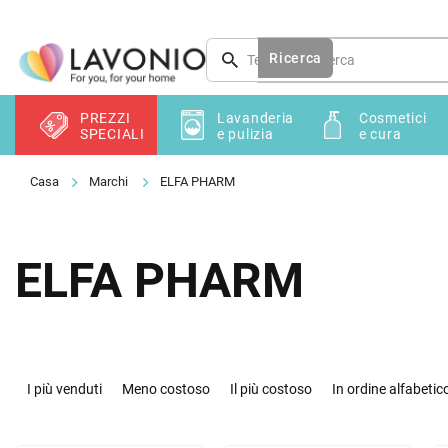
Vai
al
contenuto
Ricerca
PREZZI
Lavanderia
Cosmetici
SPECIALI
e pulizia
e cura
Marchi
ELFA PHARM
ELFA PHARM
O
r
I più venduti
Meno costoso
Il più costoso
In ordine alfabetic
d
i