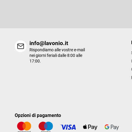
i
Inserite il vostro indirizzo e-mail e vi invieremo informazioni sui n
p
prodotti del nostro e-shop.
a
g
i
n
a
info@lavonio.it
Rispondiamo alle vostre e-mail
nei giorni feriali dalle 8:00 alle
17:00.
Opzioni di pagamento