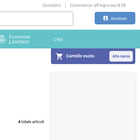
Contatto
Commercio all’ingrosso B2B
Accesso
Economia
Cibo
LAVONIO
Carrello vuoto
B
a
r
r
a
4
totale articoli
l
a
t