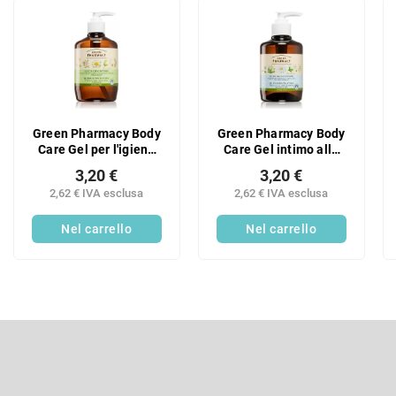
n
E
a
l
m
e
e
n
n
c
t
o
o
d
Green Pharmacy Body
Green Pharmacy Body
d
e
Care Gel per l'igiene
Care Gel intimo alla
e
i
intima alla calendula
camomilla e
i
3,20 €
3,20 €
p
e all'albero del tè (0%
allantoina per pelli
p
2,62 € IVA esclusa
2,62 € IVA esclusa
r
parabeni, coloranti
sensibili (0%
r
artificiali) 370 ml
parabeni, coloranti
o
Nel carrello
artificiali) 370 ml
Nel carrello
o
d
d
o
o
t
t
t
t
i
P
i
i
è
Iscriviti alla newsletter
d