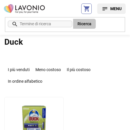
Vai
al
contenuto
Ricerca
Duck
O
r
I più venduti
Meno costoso
Il più costoso
d
i
In ordine alfabetico
n
a
E
m
l
e
e
n
n
t
c
o