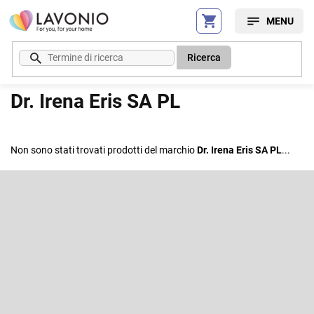
Vai
al
contenuto
Ricerca
Dr. Irena Eris SA PL
Non sono stati trovati prodotti del marchio
Dr. Irena Eris SA PL
...
P
i
è
Iscriviti alla newsletter
d
i
Inserite il vostro indirizzo e-mail e vi invieremo informazioni sui nuovi
p
prodotti del nostro e-shop.
a
g
E-mail
i