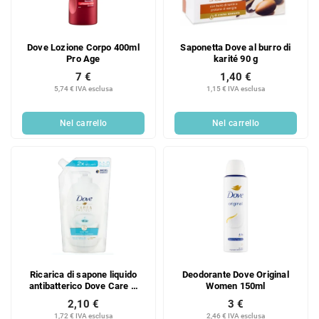
o
d
d
e
e
i
Dove Lozione Corpo 400ml
Saponetta Dove al burro di
i
p
Pro Age
karité 90 g
p
r
7 €
1,40 €
r
o
5,74 € IVA esclusa
1,15 € IVA esclusa
o
d
d
o
Nel carrello
Nel carrello
o
t
t
t
t
i
i
Ricarica di sapone liquido
Deodorante Dove Original
antibatterico Dove Care &
Women 150ml
Protect 500 ml
2,10 €
3 €
1,72 € IVA esclusa
2,46 € IVA esclusa