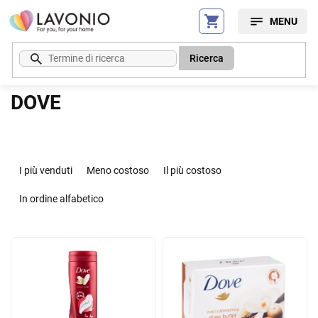
Vai
al
contenuto
Ricerca
DOVE
O
r
I più venduti
Meno costoso
Il più costoso
d
i
In ordine alfabetico
n
a
E
m
l
e
e
n
n
t
c
o