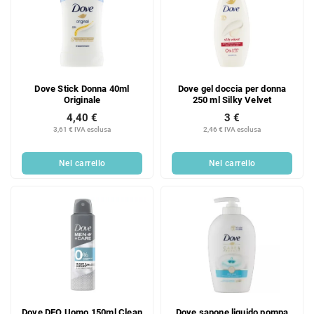
Dove Stick Donna 40ml
Dove gel doccia per donna
Originale
250 ml Silky Velvet
4,40 €
3 €
3,61 € IVA esclusa
2,46 € IVA esclusa
Nel carrello
Nel carrello
Dove DEO Uomo 150ml Clean
Dove sapone liquido pompa