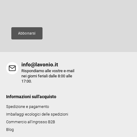
a
l
g
E-mail
i
i
d
n
e
a
Abbonarsi
l
l
'
e
info@lavonio.it
l
Rispondiamo alle vostre e-mail
e
nei giorni feriali dalle 8:00 alle
17:00.
n
c
Informazioni sull'acquisto
o
Spedizione e pagamento
Imballaggi ecologici delle spedizioni
Commercio all'ingrosso B2B
Blog