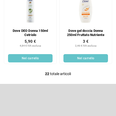
Dove DEO Donna 150ml
Dove gel doccia Donna
Cetriolo
250ml Fruttato Nutriente
5,90 €
3 €
4,84 € IVA esclusa
2,46 € IVA esclusa
Nel carrello
Nel carrello
22
totale articoli
C
o
P
n
i
t
è
Iscriviti alla newsletter
r
d
i
o
Inserite il vostro indirizzo e-mail e vi invieremo informazioni sui nuovi
p
prodotti del nostro e-shop.
l