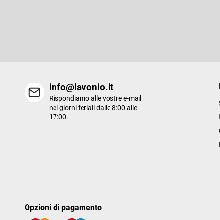
Iscriviti alla newsletter
d
i
Inserite il vostro indirizzo e-mail e vi invieremo informazioni sui n
p
prodotti del nostro e-shop.
a
g
i
n
a
info@lavonio.it
Rispondiamo alle vostre e-mail
nei giorni feriali dalle 8:00 alle
17:00.
Opzioni di pagamento