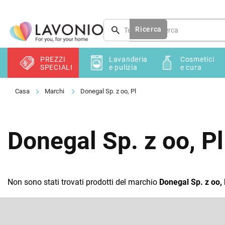
Vai
al
contenuto
Ricerca
PREZZI
Lavanderia
Cosmetici
SPECIALI
e pulizia
e cura
Marchi
Donegal Sp. z oo, Pl
Donegal Sp. z oo, Pl
Non sono stati trovati prodotti del marchio
Donegal Sp. z oo, 
P
i
è