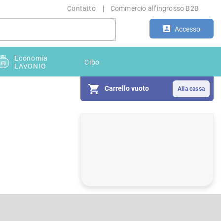
Contatto
Commercio all’ingrosso B2B
Accesso
Economia
Cibo
LAVONIO
Carrello vuoto
B
a
r
r
a
l
a
t