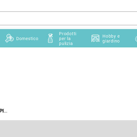
Prodotti
Hobby e
Domestico
per la
giardino
pulizia
Pl
...
E-mail