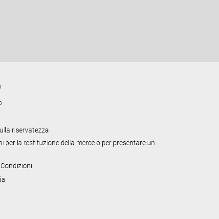
e
r
a
l
e
a
o
sulla riservatezza
i per la restituzione della merce o per presentare un
 Condizioni
ia