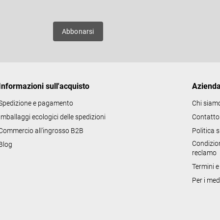
uovi
Abbonarsi
Informazioni sull'acquisto
Aziend
Spedizione e pagamento
Chi siam
Imballaggi ecologici delle spedizioni
Contatto
Commercio all'ingrosso B2B
Politica 
Condizion
Blog
reclamo
Termini e
Per i med