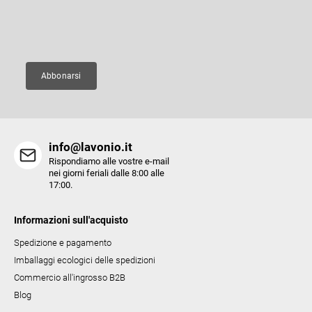
a
l
g
E-mail
i
i
d
n
e
a
Abbonarsi
l
l
'
e
info@lavonio.it
l
Rispondiamo alle vostre e-mail
e
nei giorni feriali dalle 8:00 alle
17:00.
n
c
Informazioni sull'acquisto
o
Spedizione e pagamento
Imballaggi ecologici delle spedizioni
Commercio all'ingrosso B2B
Blog