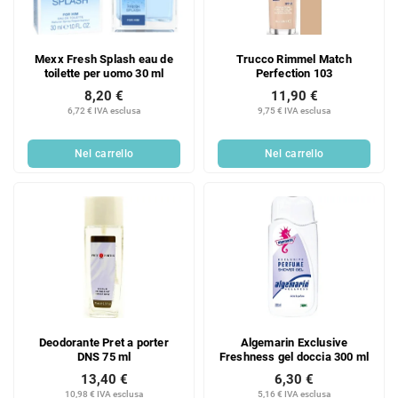
o
d
d
e
e
i
Mexx Fresh Splash eau de
Trucco Rimmel Match
i
p
toilette per uomo 30 ml
Perfection 103
p
r
8,20 €
11,90 €
r
o
6,72 € IVA esclusa
9,75 € IVA esclusa
o
d
d
o
Nel carrello
Nel carrello
o
t
t
t
t
i
i
Deodorante Pret a porter
Algemarin Exclusive
DNS 75 ml
Freshness gel doccia 300 ml
13,40 €
6,30 €
10,98 € IVA esclusa
5,16 € IVA esclusa