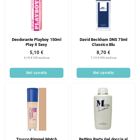
Deodorante Playboy 150ml
David Beckham DNS 75ml
Play it Sexy
Classico Blu
5,10 €
8,70 €
4,18 € IVA esclusa
7,13 € IVA esclusa
Nel carrello
Nel carrello
Trucco Rimmel Match
Bettina Barty Gel doccia al