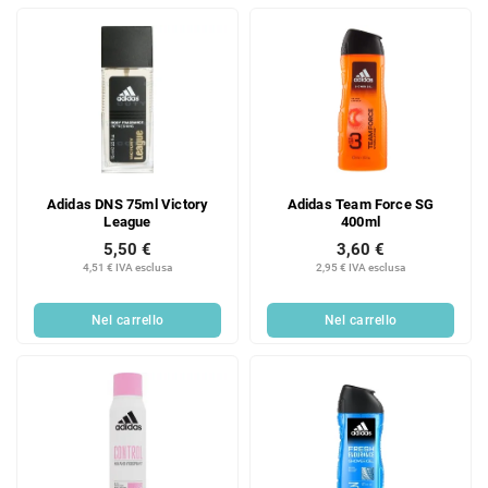
Adidas DNS 75ml Victory
Adidas Team Force SG
League
400ml
5,50 €
3,60 €
4,51 € IVA esclusa
2,95 € IVA esclusa
Nel carrello
Nel carrello