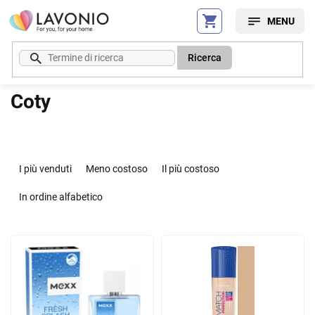
Vai
al
contenuto
Ricerca
Coty
O
r
I più venduti
Meno costoso
Il più costoso
d
i
In ordine alfabetico
n
a
E
m
l
e
e
n
n
t
c
o