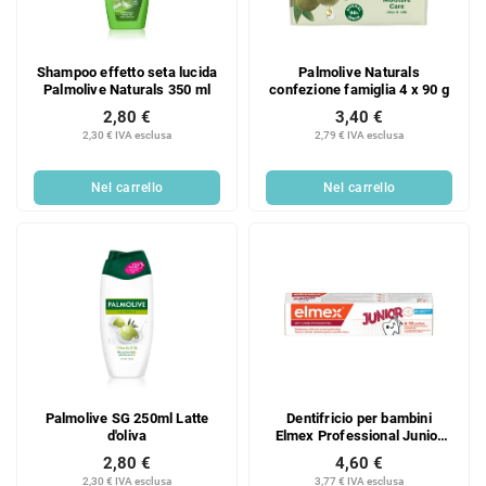
o
d
d
e
e
i
Shampoo effetto seta lucida
Palmolive Naturals
i
p
Palmolive Naturals 350 ml
confezione famiglia 4 x 90 g
p
r
2,80 €
3,40 €
r
o
2,30 € IVA esclusa
2,79 € IVA esclusa
o
d
d
o
Nel carrello
Nel carrello
o
t
t
t
t
i
i
Palmolive SG 250ml Latte
Dentifricio per bambini
d'oliva
Elmex Professional Junior
75ml
2,80 €
4,60 €
2,30 € IVA esclusa
3,77 € IVA esclusa