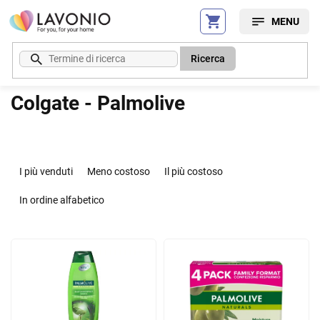
Vai
al
contenuto
Ricerca
Colgate - Palmolive
O
r
I più venduti
Meno costoso
Il più costoso
d
i
In ordine alfabetico
n
a
E
m
l
e
e
n
n
t
c
o