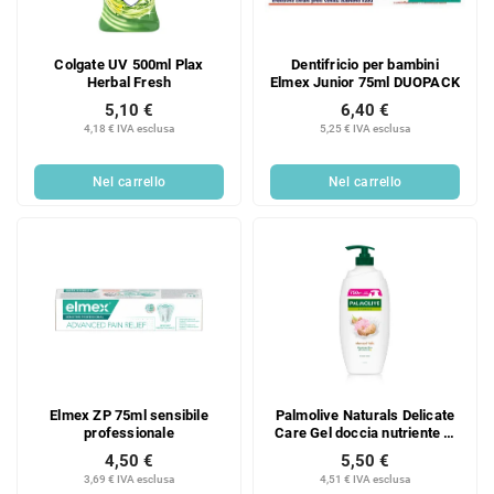
Colgate UV 500ml Plax
Dentifricio per bambini
Herbal Fresh
Elmex Junior 75ml DUOPACK
5,10 €
6,40 €
4,18 € IVA esclusa
5,25 € IVA esclusa
Nel carrello
Nel carrello
Elmex ZP 75ml sensibile
Palmolive Naturals Delicate
professionale
Care Gel doccia nutriente al
latte di mandorla 750 ml
4,50 €
5,50 €
3,69 € IVA esclusa
4,51 € IVA esclusa