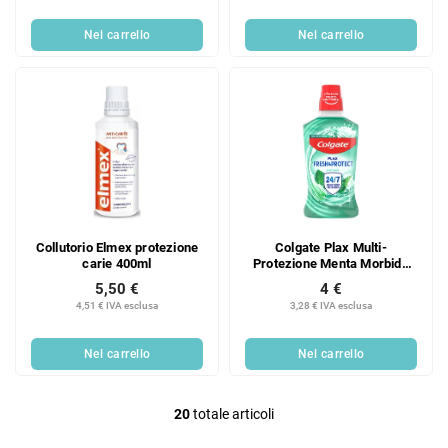
Nel carrello
Nel carrello
Collutorio Elmex protezione
Colgate Plax Multi-
carie 400ml
Protezione Menta Morbida
500 ml
5,50 €
4 €
4,51 € IVA esclusa
3,28 € IVA esclusa
Nel carrello
Nel carrello
20
totale articoli
C