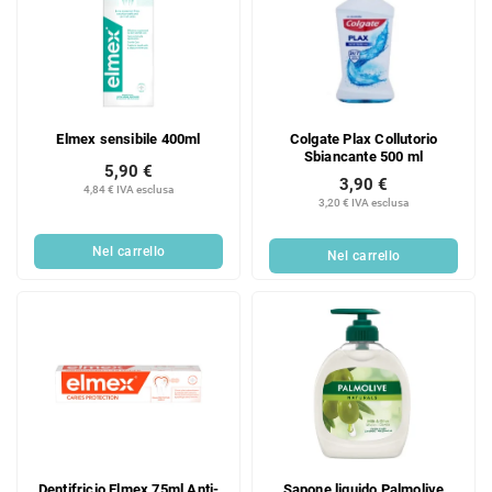
Elmex sensibile 400ml
Colgate Plax Collutorio
Sbiancante 500 ml
5,90 €
3,90 €
4,84 € IVA esclusa
3,20 € IVA esclusa
Nel carrello
Nel carrello
Dentifricio Elmex 75ml Anti-
Sapone liquido Palmolive