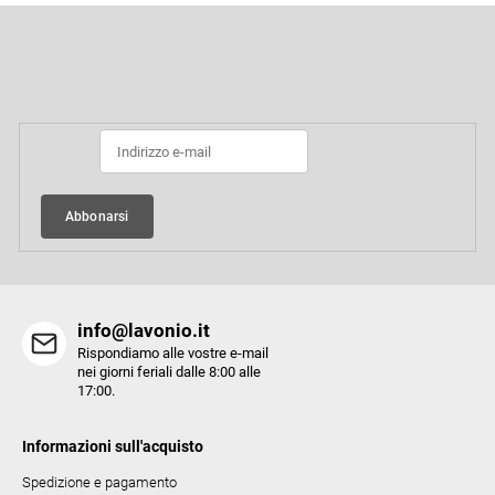
o
P
n
i
t
è
Iscriviti alla newsletter
r
d
i
o
p
l
a
l
g
i
i
Abbonarsi
d
n
e
a
l
l
info@lavonio.it
'
Rispondiamo alle vostre e-mail
e
nei giorni feriali dalle 8:00 alle
l
17:00.
e
n
Informazioni sull'acquisto
c
Spedizione e pagamento