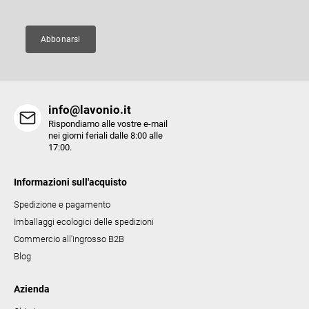
i
d
n
e
a
Abbonarsi
l
l
'
e
info@lavonio.it
l
Rispondiamo alle vostre e-mail
e
nei giorni feriali dalle 8:00 alle
17:00.
n
c
Informazioni sull'acquisto
o
Spedizione e pagamento
Imballaggi ecologici delle spedizioni
Commercio all'ingrosso B2B
Blog
Azienda