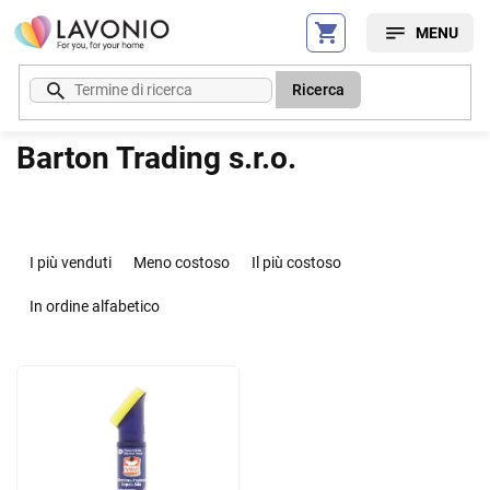
Vai
al
contenuto
Ricerca
Barton Trading s.r.o.
O
r
I più venduti
Meno costoso
Il più costoso
d
i
In ordine alfabetico
n
a
E
m
l
e
e
n
n
t
c
o