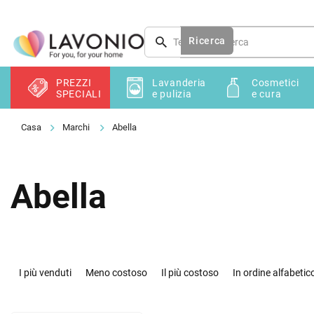
Vai
al
contenuto
Ricerca
PREZZI
Lavanderia
Cosmetici
SPECIALI
e pulizia
e cura
Marchi
Abella
Abella
O
r
I più venduti
Meno costoso
Il più costoso
In ordine alfabetic
d
i