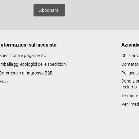
o
uovi
Abbonarsi
l
l
i
d
Informazioni sull'acquisto
Aziend
e
l
Spedizione e pagamento
Chi siam
l
Imballaggi ecologici delle spedizioni
Contatto
'
Commercio all'ingrosso B2B
Politica 
e
Condizion
Blog
l
reclamo
e
Termini e
n
Per i med
c
o