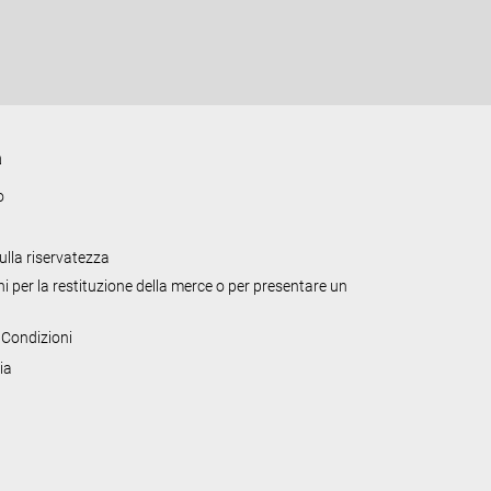
a
o
sulla riservatezza
i per la restituzione della merce o per presentare un
 Condizioni
ia