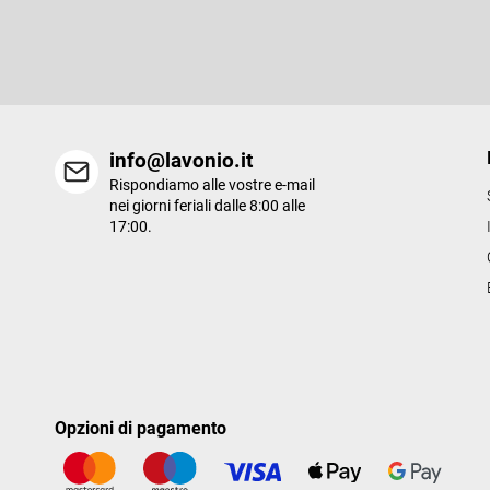
i
Inserite il vostro indirizzo e-mail e vi invieremo informazioni sui n
p
prodotti del nostro e-shop.
a
g
i
n
a
info@lavonio.it
Rispondiamo alle vostre e-mail
nei giorni feriali dalle 8:00 alle
17:00.
Opzioni di pagamento