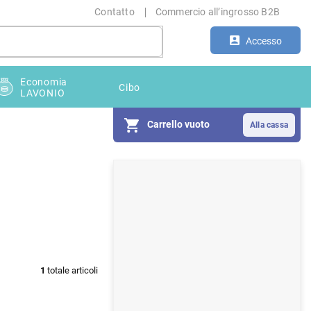
Contatto
Commercio all’ingrosso B2B
Accesso
Economia
Cibo
LAVONIO
Carrello vuoto
B
a
r
r
a
1
totale articoli
l
a
t